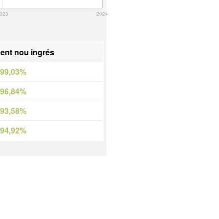
023
2024
ent nou ingrés
99,03%
96,84%
93,58%
94,92%