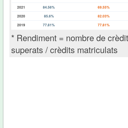
2021
84.56%
69.55%
2020
85.6%
82.03%
2019
77.81%
77.81%
* Rendiment = nombre de crèdi
superats / crèdits matriculats