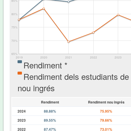
85%
80%
75%
70%
65%
2019
2020
2021
2022
2023
Rendiment *
Rendiment dels estudiants de
nou ingrés
Rendiment
Rendiment nou ingrés
2024
88.88%
75.95%
2023
89.55%
79.66%
2022
87.47%
73.01%