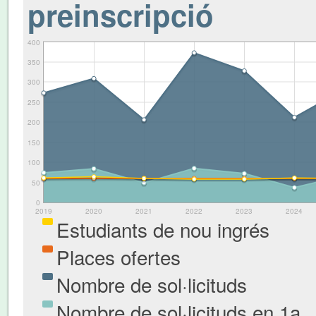
preinscripció
400
350
300
250
200
150
100
50
0
2019
2020
2021
2022
2023
2024
Estudiants de nou ingrés
Places ofertes
Nombre de sol·licituds
Nombre de sol·licituds en 1a