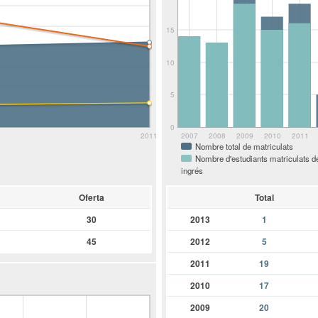
15
10
5
0
2011
2007
2008
2009
2010
2011
Nombre total de matriculats
Nombre d'estudiants matriculats d
ingrés
Oferta
Total
30
2013
1
45
2012
5
2011
19
2010
17
2009
20