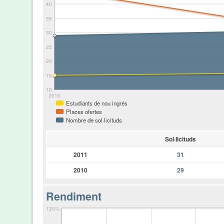
40
35
30
25
20
15
10
2010
Estudiants de nou ingrés
Places ofertes
Nombre de sol·licituds
Sol·licituds
2011
31
2010
29
Rendiment
120%