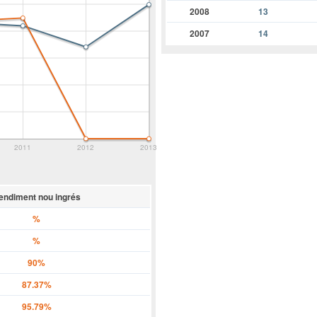
2008
13
2007
14
2011
2012
2013
endiment nou ingrés
%
%
90%
87.37%
95.79%