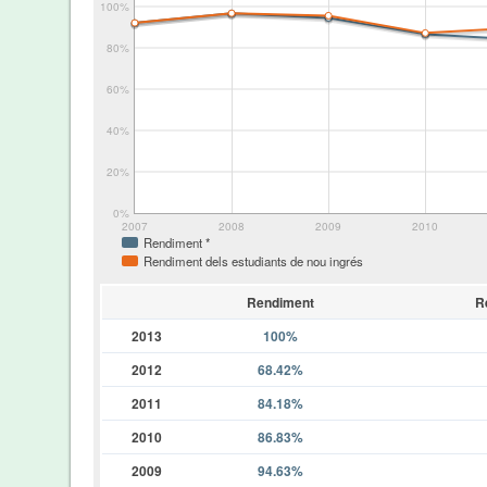
100%
80%
60%
40%
20%
0%
2007
2008
2009
2010
Rendiment *
Rendiment dels estudiants de nou ingrés
Rendiment
R
2013
100%
2012
68.42%
2011
84.18%
2010
86.83%
2009
94.63%