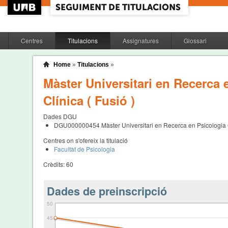
Centres
Titulacions
Assignatures
Glossari
Home
»
Titulacions
»
Màster Universitari en Recerca 
Clínica ( Fusió )
Dades DGU
DGU000000454
Màster Universitari en Recerca en Psicologia 
Centres on s'ofereix la titulació
Facultat de Psicologia
Crèdits:
60
Dades de preinscripció
50
45