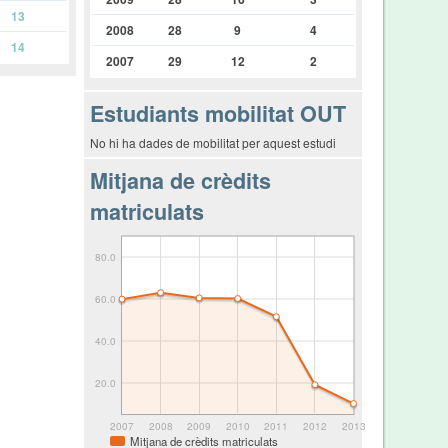
13
2008
28
9
4
14
2007
29
12
2
Estudiants mobilitat OUT
No hi ha dades de mobilitat per aquest estudi
Mitjana de crèdits
matriculats
80.0
60.0
40.0
20.0
2007
2008
2009
2010
2011
2012
2013
Mitjana de crèdits matriculats