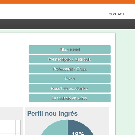
CONTACTE
Fitxa inicial
Preinscripció / Matrícula
Professorat / Grups
Taxes
Resultats acadèmics
La titulació en xifres
Perfil nou ingrés
19%