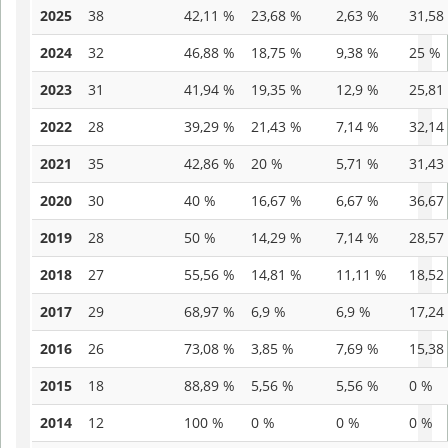
2025
38
42,11 %
23,68 %
2,63 %
31,58
2024
32
46,88 %
18,75 %
9,38 %
25 %
2023
31
41,94 %
19,35 %
12,9 %
25,81
2022
28
39,29 %
21,43 %
7,14 %
32,14
2021
35
42,86 %
20 %
5,71 %
31,43
2020
30
40 %
16,67 %
6,67 %
36,67
2019
28
50 %
14,29 %
7,14 %
28,57
2018
27
55,56 %
14,81 %
11,11 %
18,52
2017
29
68,97 %
6,9 %
6,9 %
17,24
2016
26
73,08 %
3,85 %
7,69 %
15,38
2015
18
88,89 %
5,56 %
5,56 %
0 %
2014
12
100 %
0 %
0 %
0 %