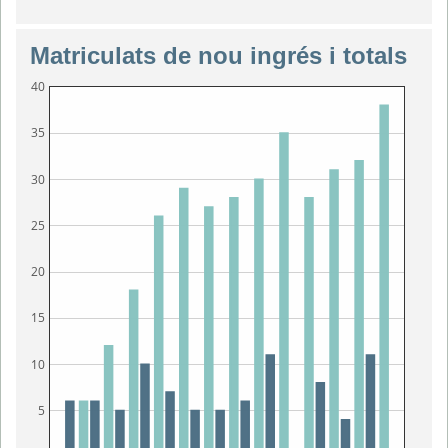
Matriculats de nou ingrés i totals
40
35
30
25
20
15
10
5