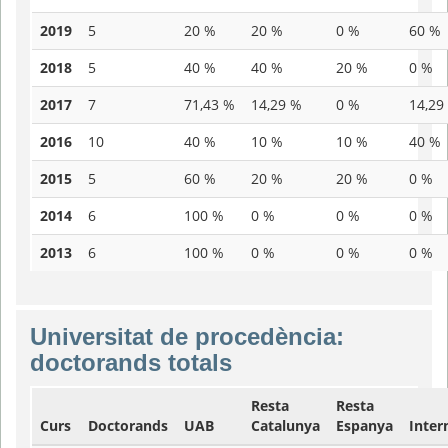
2019
5
20 %
20 %
0 %
60 %
2018
5
40 %
40 %
20 %
0 %
2017
7
71,43 %
14,29 %
0 %
14,29
2016
10
40 %
10 %
10 %
40 %
2015
5
60 %
20 %
20 %
0 %
2014
6
100 %
0 %
0 %
0 %
2013
6
100 %
0 %
0 %
0 %
Universitat de procedència:
doctorands totals
Resta
Resta
Curs
Doctorands
UAB
Catalunya
Espanya
Inter