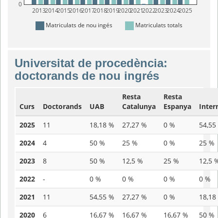
0
2013
2014
2015
2016
2017
2018
2019
2020
2021
2022
2023
2024
2025
Matriculats de nou ingés
Matriculats totals
Universitat de procedència:
doctorands de nou ingrés
Resta
Resta
Curs
Doctorands
UAB
Catalunya
Espanya
Inter
2025
11
18,18 %
27,27 %
0 %
54,55
2024
4
50 %
25 %
0 %
25 %
2023
8
50 %
12,5 %
25 %
12,5 
2022
-
0 %
0 %
0 %
0 %
2021
11
54,55 %
27,27 %
0 %
18,18
2020
6
16,67 %
16,67 %
16,67 %
50 %