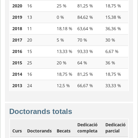
2020
16
25 %
81,25 %
18,75 %
2019
13
0 %
84,62 %
15,38 %
2018
11
18,18 %
63,64 %
36,36 %
2017
20
5 %
70 %
30 %
2016
15
13,33 %
93,33 %
6,67 %
2015
25
20 %
64 %
36 %
2014
16
18,75 %
81,25 %
18,75 %
2013
24
12,5 %
66,67 %
33,33 %
Doctorands totals
Dedicació
Dedicació
Curs
Doctorands
Becats
completa
parcial