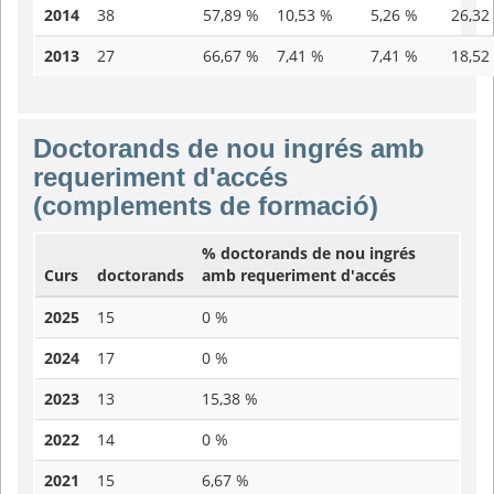
2014
38
57,89 %
10,53 %
5,26 %
26,32
2013
27
66,67 %
7,41 %
7,41 %
18,52
Doctorands de nou ingrés amb
requeriment d'accés
(complements de formació)
% doctorands de nou ingrés
Curs
doctorands
amb requeriment d'accés
2025
15
0 %
2024
17
0 %
2023
13
15,38 %
2022
14
0 %
2021
15
6,67 %