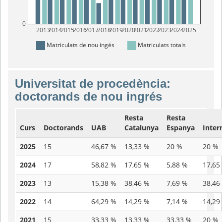
0
2013
2014
2015
2016
2017
2018
2019
2020
2021
2022
2023
2024
2025
Matriculats de nou ingés
Matriculats totals
Universitat de procedència:
doctorands de nou ingrés
Resta
Resta
Curs
Doctorands
UAB
Catalunya
Espanya
Inter
2025
15
46,67 %
13,33 %
20 %
20 %
2024
17
58,82 %
17,65 %
5,88 %
17,65
2023
13
15,38 %
38,46 %
7,69 %
38,46
2022
14
64,29 %
14,29 %
7,14 %
14,29
2021
15
33,33 %
13,33 %
33,33 %
20 %