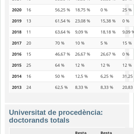
2020
16
56,25 %
18,75 %
0 %
25 %
2019
13
61,54 %
23,08 %
15,38 %
0 %
2018
11
63,64 %
9,09 %
18,18 %
9,09 
2017
20
70 %
10 %
5 %
15 %
2016
15
46,67 %
26,67 %
26,67 %
0 %
2015
25
64 %
12 %
12 %
12 %
2014
16
50 %
12,5 %
6,25 %
31,25
2013
24
62,5 %
8,33 %
8,33 %
20,83
Universitat de procedència:
doctorands totals
Resta
Resta