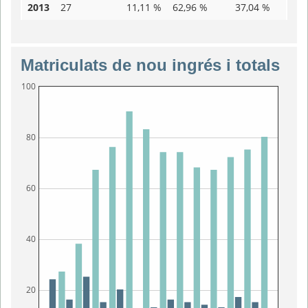
2013
27
11,11 %
62,96 %
37,04 %
Matriculats de nou ingrés i totals
100
80
60
40
20