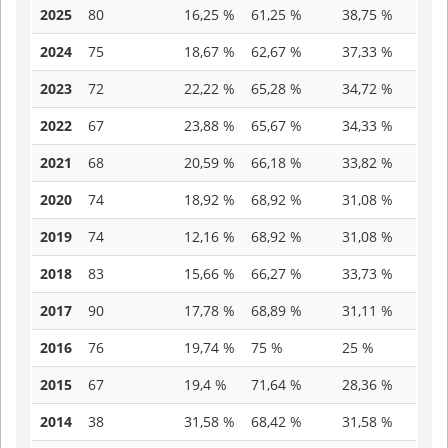
2025
80
16,25 %
61,25 %
38,75 %
2024
75
18,67 %
62,67 %
37,33 %
2023
72
22,22 %
65,28 %
34,72 %
2022
67
23,88 %
65,67 %
34,33 %
2021
68
20,59 %
66,18 %
33,82 %
2020
74
18,92 %
68,92 %
31,08 %
2019
74
12,16 %
68,92 %
31,08 %
2018
83
15,66 %
66,27 %
33,73 %
2017
90
17,78 %
68,89 %
31,11 %
2016
76
19,74 %
75 %
25 %
2015
67
19,4 %
71,64 %
28,36 %
2014
38
31,58 %
68,42 %
31,58 %