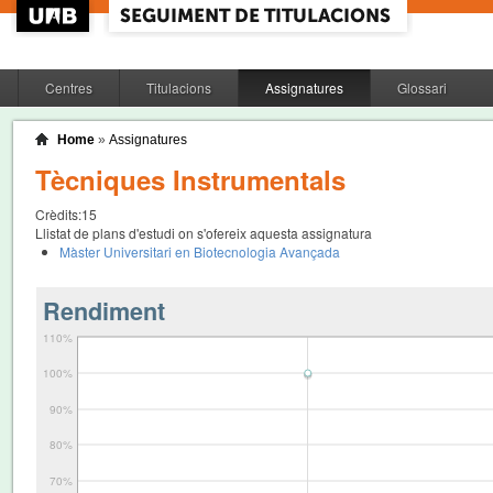
Centres
Titulacions
Assignatures
Glossari
Home
»
Assignatures
Tècniques Instrumentals
Crèdits:
15
Llistat de plans d'estudi on s'ofereix aquesta assignatura
Màster Universitari en Biotecnologia Avançada
Rendiment
110%
100%
90%
80%
70%