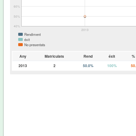
60%
50%
40%
2013
Rendiment
éxit
No presentats
Any
Matriculats
Rend
éxit
% 
2013
2
50.0%
100%
50