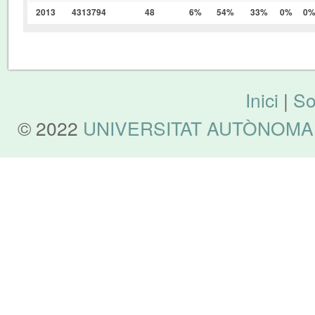
2013
4313794
48
6%
54%
33%
0%
0
Inici
|
So
© 2022
UNIVERSITAT AUTÒNOMA