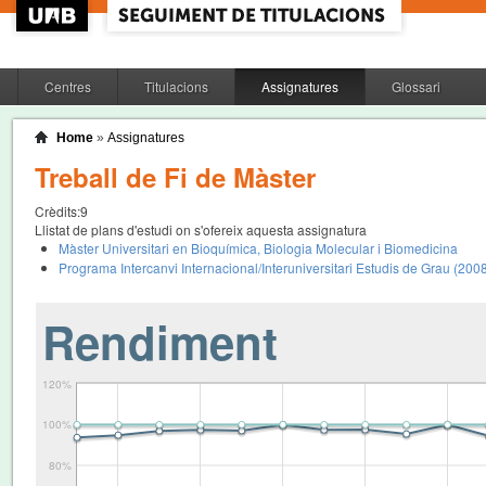
Centres
Titulacions
Assignatures
Glossari
Home
»
Assignatures
Treball de Fi de Màster
Crèdits:
9
Llistat de plans d'estudi on s'ofereix aquesta assignatura
Màster Universitari en Bioquímica, Biologia Molecular i Biomedicina
Programa Intercanvi Internacional/Interuniversitari Estudis de Grau (200
Rendiment
120%
100%
80%