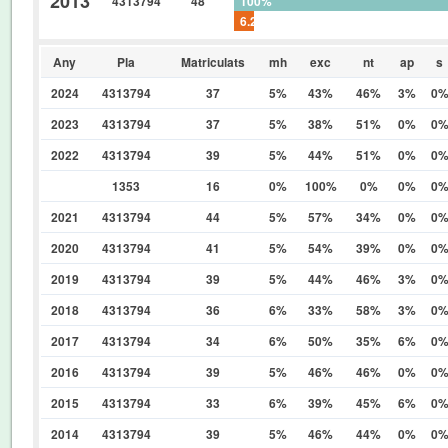
2013
4313794
48
100%
6.2500%
Any
Pla
Matriculats
mh
exc
nt
ap
s
2024
4313794
37
5%
43%
46%
3%
0
2023
4313794
37
5%
38%
51%
0%
0
2022
4313794
39
5%
44%
51%
0%
0
1353
16
0%
100%
0%
0%
0
2021
4313794
44
5%
57%
34%
0%
0
2020
4313794
41
5%
54%
39%
0%
0
2019
4313794
39
5%
44%
46%
3%
0
2018
4313794
36
6%
33%
58%
3%
0
2017
4313794
34
6%
50%
35%
6%
0
2016
4313794
39
5%
46%
46%
0%
0
2015
4313794
33
6%
39%
45%
6%
0
2014
4313794
39
5%
46%
44%
0%
0