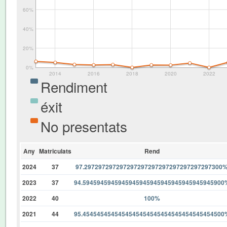
60%
40%
20%
0%
2014
2016
2018
2020
2022
Rendiment
éxit
No presentats
Any
Matriculats
Rend
2024
37
97.297297297297297297297297297297297297300
2023
37
94.5945945945945945945945945945945945945900
2022
40
100%
2021
44
95.4545454545454545454545454545454545454500