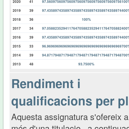
2020
41
97.5609756097560975609756097560975609756100
2019
39
97.4358974358974358974358974358974358974400
2018
36
100%
2017
34
97.0588235294117647058823529411764705882400
2016
39
97.4358974358974358974358974358974358974400
2015
33
96.9696969696969696969696969696969696969700
2014
39
94.8717948717948717948717948717948717948700
2013
48
93.7500%
Rendiment i
qualificacions per p
Aquesta assignatura s'ofereix a
més d'una titulacio , a continua