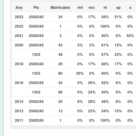
Any
Pla
Matriculats
mh
exc
nt
ap
s
2023
2500245
24
0%
17%
58%
21%
0%
2022
2500245
1
0%
0%
100%
0%
0%
2021
2500245
2
0%
0%
50%
0%
50%
2020
2500245
43
5%
2%
81%
12%
0%
1353
48
0%
0%
67%
33%
0%
2018
2500245
29
0%
17%
66%
17%
0%
1353
80
20%
0%
60%
0%
0%
2016
2500245
34
0%
26%
62%
6%
0%
1353
96
0%
33%
50%
0%
0%
2014
2500245
25
8%
28%
48%
8%
0%
2013
2500245
13
0%
23%
54%
15%
0%
2011
2500245
1
0%
0%
100%
0%
0%