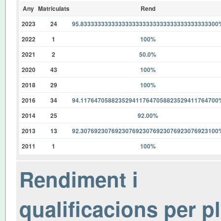
Any
Matriculats
Rend
2023
24
95.8333333333333333333333333333333333333300
2022
1
100%
2021
2
50.0%
2020
43
100%
2018
29
100%
2016
34
94.1176470588235294117647058823529411764700
2014
25
92.00%
2013
13
92.3076923076923076923076923076923076923100
2011
1
100%
Rendiment i
qualificacions per p