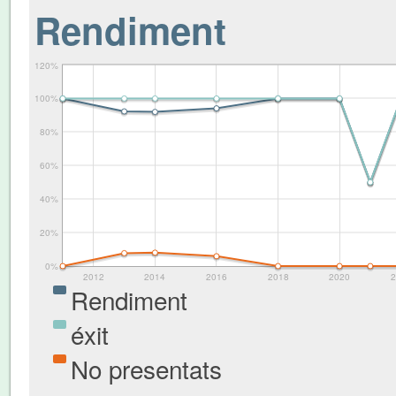
Rendiment
120%
100%
80%
60%
40%
20%
0%
2012
2014
2016
2018
2020
2
Rendiment
éxit
No presentats