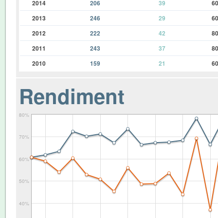
2014
206
39
6
2013
246
29
6
2012
222
42
8
2011
243
37
8
2010
159
21
6
Rendiment
80%
70%
60%
50%
40%