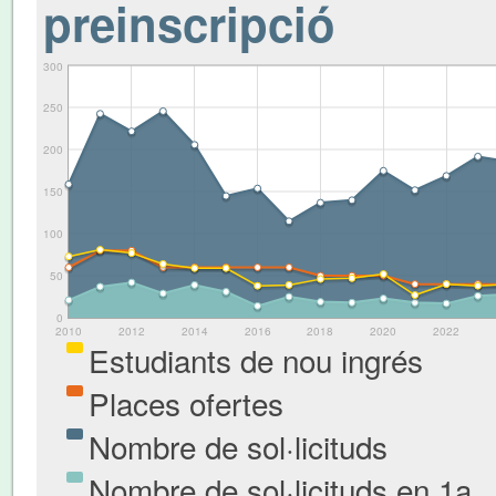
preinscripció
300
250
200
150
100
50
0
2010
2012
2014
2016
2018
2020
2022
Estudiants de nou ingrés
Places ofertes
Nombre de sol·licituds
Nombre de sol·licituds en 1a