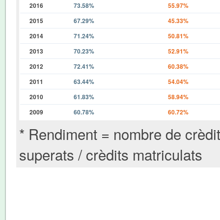
2016
73.58%
55.97%
2015
67.29%
45.33%
2014
71.24%
50.81%
2013
70.23%
52.91%
2012
72.41%
60.38%
2011
63.44%
54.04%
2010
61.83%
58.94%
2009
60.78%
60.72%
* Rendiment = nombre de crèdi
superats / crèdits matriculats