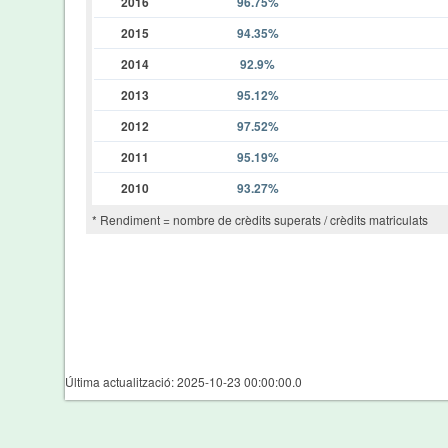
2016
96.75%
2015
94.35%
2014
92.9%
2013
95.12%
2012
97.52%
2011
95.19%
2010
93.27%
* Rendiment = nombre de crèdits superats / crèdits matriculats
Última actualització: 2025-10-23 00:00:00.0