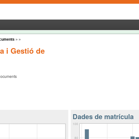
Documents
»
»
ca i Gestió de
 Documents
Dades de matrícula
100
80