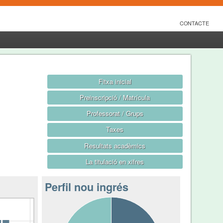
CONTACTE
Fitxa inicial
Preinscripció / Matrícula
Professorat / Grups
Taxes
Resultats acadèmics
La titulació en xifres
Perfil nou ingrés