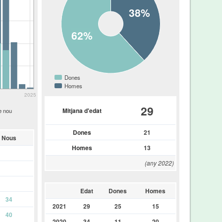
38%
62%
Dones
Homes
2025
29
Mitjana d'edat
e nou
Dones
21
Nous
Homes
13
(any 2022)
Edat
Dones
Homes
34
2021
29
25
15
40
2020
34
11
20