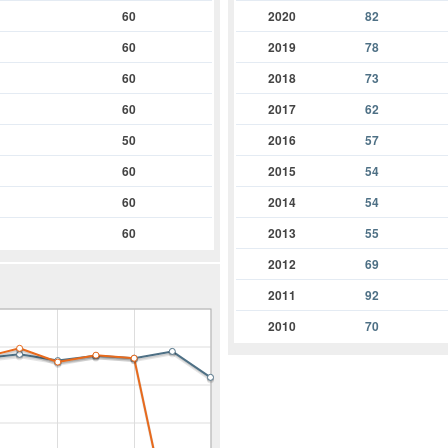
60
2020
82
60
2019
78
60
2018
73
60
2017
62
50
2016
57
60
2015
54
60
2014
54
60
2013
55
2012
69
2011
92
2010
70