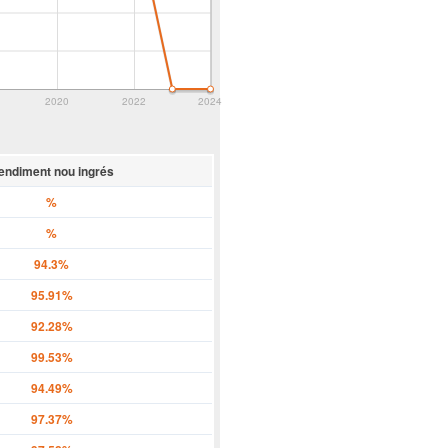
2020
2022
2024
endiment nou ingrés
%
%
94.3%
95.91%
92.28%
99.53%
94.49%
97.37%