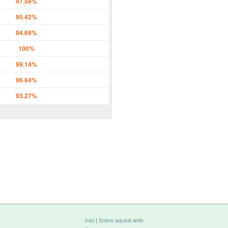
97.58%
95.42%
94.69%
100%
99.14%
96.64%
93.27%
Inici
|
Sobre aquest web