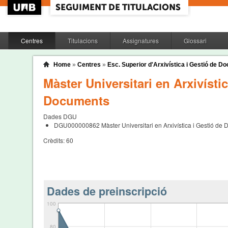
Centres
Titulacions
Assignatures
Glossari
Home
»
Centres
»
Esc. Superior d'Arxivística i Gestió de 
Màster Universitari en Arxivísti
Documents
Dades DGU
DGU000000862
Màster Universitari en Arxivística i Gestió de
Crèdits:
60
Dades de preinscripció
100
80