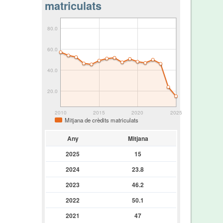
matriculats
80.0
60.0
40.0
20.0
2010
2015
2020
2025
Mitjana de crèdits matriculats
Any
Mitjana
2025
15
2024
23.8
2023
46.2
2022
50.1
2021
47