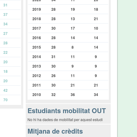
31
2019
28
19
18
37
2018
28
13
21
34
2017
30
17
10
27
2016
28
14
14
28
2015
28
8
14
22
2014
31
11
9
20
2013
30
9
9
18
2012
26
11
9
20
2011
30
21
21
42
2010
32
36
34
70
Estudiants mobilitat OUT
No hi ha dades de mobilitat per aquest estudi
Mitjana de crèdits