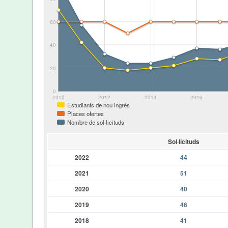
60
40
20
0
2010
2012
2014
2016
Estudiants de nou ingrés
Places ofertes
Nombre de sol·licituds
Sol·licituds
2022
44
2021
51
2020
40
2019
46
2018
41