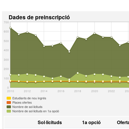
Dades de preinscripció
700
600
500
400
300
200
100
0
2010
2012
2014
2016
2018
2020
2022
20
Estudiants de nou ingrés
Places ofertes
Nombre de sol·licituds
Nombre de sol·licituds en 1a opció
Sol·licituds
1a opció
Ofert