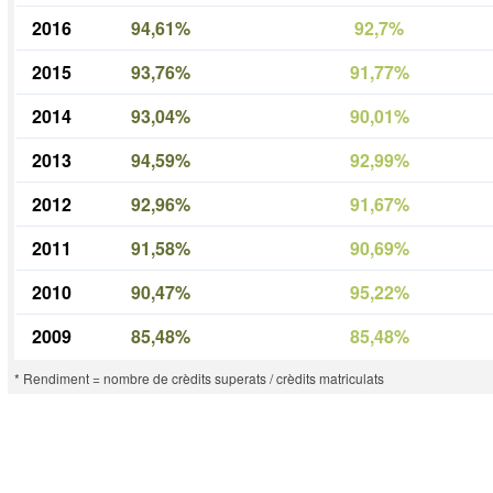
2016
94,61%
92,7%
2015
93,76%
91,77%
2014
93,04%
90,01%
2013
94,59%
92,99%
2012
92,96%
91,67%
2011
91,58%
90,69%
2010
90,47%
95,22%
2009
85,48%
85,48%
* Rendiment = nombre de crèdits superats / crèdits matriculats