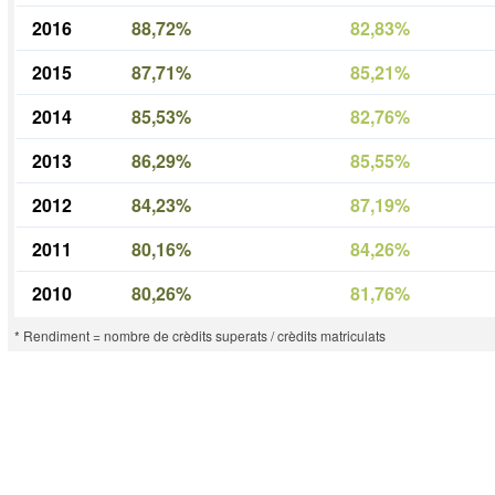
2016
88,72%
82,83%
2015
87,71%
85,21%
2014
85,53%
82,76%
2013
86,29%
85,55%
2012
84,23%
87,19%
2011
80,16%
84,26%
2010
80,26%
81,76%
* Rendiment = nombre de crèdits superats / crèdits matriculats