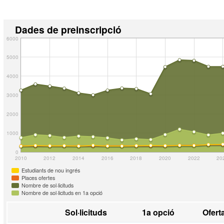
Dades de preinscripció
6000
5000
4000
3000
2000
1000
0
2010
2012
2014
2016
2018
2020
2022
20
Estudiants de nou ingrés
Places ofertes
Nombre de sol·licituds
Nombre de sol·licituds en 1a opció
Sol·licituds
1a opció
Ofert