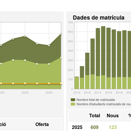
Dades de matrícula
700
600
500
400
300
200
100
0
020
2022
2024
2010
2012
2014
2016
2018
20
Nombre total de matriculats
Nombre d'estudiants matriculats de nou
Total
Nous
%
ció
Oferta
2025
609
123