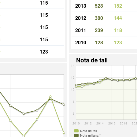
9
115
2013
528
152
3
115
2012
380
144
4
115
2011
239
118
6
115
2010
128
123
9
123
Nota de tall
14
12
10
8
6
2010
2012
2014
2016
2018
20
Nota de tall
Nota mitjana *