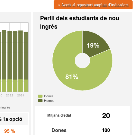
» Accés al repositori ampliat d'indicadors
Perfil dels estudiants de nou
ingrés
19%
81%
20
2022
2024
Dones
Homes
 ingrés
20
Mitjana d'edat
 1a opció
Dones
100
95 %