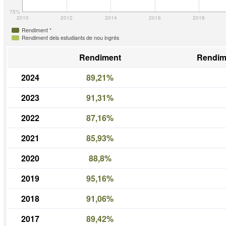
75%
2010
2012
2014
2016
2018
Rendiment *
Rendiment dels estudiants de nou ingrés
Rendiment
Rendim
2024
89,21%
2023
91,31%
2022
87,16%
2021
85,93%
2020
88,8%
2019
95,16%
2018
91,06%
2017
89,42%