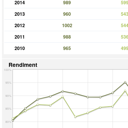
2014
989
59
2013
960
54
2012
1002
54
2011
988
53
2010
965
49
Rendiment
100%
95%
90%
85%
80%