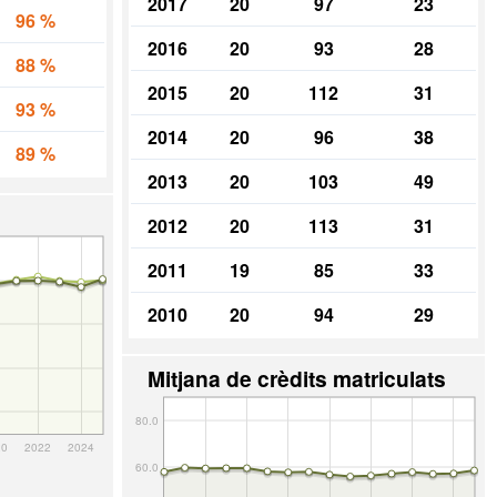
2017
20
97
23
96 %
2016
20
93
28
88 %
2015
20
112
31
93 %
2014
20
96
38
89 %
2013
20
103
49
2012
20
113
31
2011
19
85
33
2010
20
94
29
Mitjana de crèdits matriculats
80.0
20
2022
2024
60.0