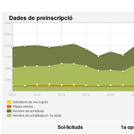
Dades de preinscripció
1500
1250
1000
750
500
250
0
2010
2012
2014
2016
2018
2
Estudiants de nou ingrés
Places ofertes
Nombre de sol·licituds
Nombre de sol·licituds en 1a opció
Sol·licituds
1a op