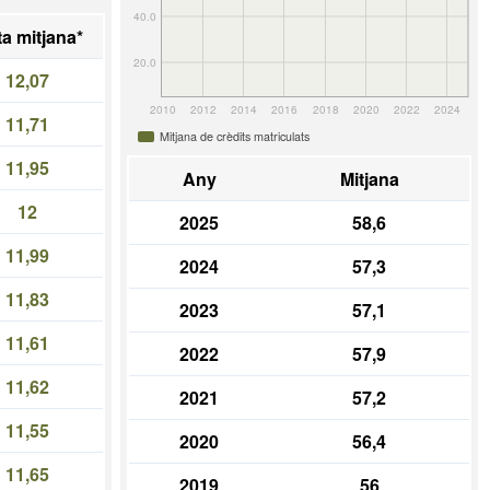
40.0
a mitjana*
20.0
12,07
2010
2012
2014
2016
2018
2020
2022
2024
11,71
Mitjana de crèdits matriculats
11,95
Any
Mitjana
12
2025
58,6
11,99
2024
57,3
11,83
2023
57,1
11,61
2022
57,9
11,62
2021
57,2
11,55
2020
56,4
11,65
2019
56