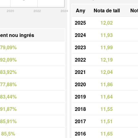
Any
Nota de tall
Not
2020
2022
2024
2025
12,02
ent nou ingrés
2024
11,93
79,09%
2023
11,99
92,09%
2022
12,19
83,92%
2021
12,04
77,88%
2020
11,86
83,44%
2019
11,64
91,87%
2018
11,55
85,91%
2017
11,51
85,5%
2016
11,65