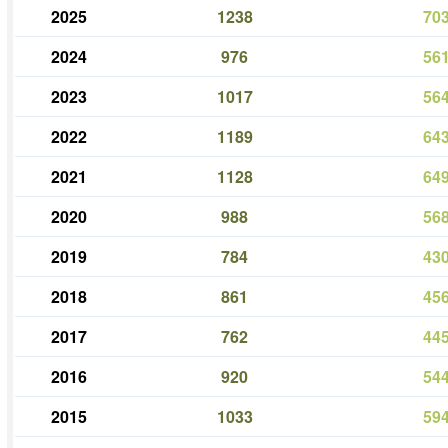
2025
1238
70
2024
976
56
2023
1017
56
2022
1189
64
2021
1128
64
2020
988
56
2019
784
43
2018
861
45
2017
762
44
2016
920
54
2015
1033
59