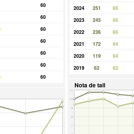
60
2024
251
66
60
2023
245
66
6
60
2022
236
66
60
2021
172
64
60
2020
119
64
60
2019
62
62
8
60
Nota de tall
11
10
9
8
7