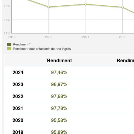
95%
94%
93%
2019
2020
2021
2022
Rendiment *
Rendiment dels estudiants de nou ingrés
Rendiment
Rendim
2024
97,46%
2023
96,97%
2022
97,68%
2021
97,78%
2020
95,58%
2019
95,89%