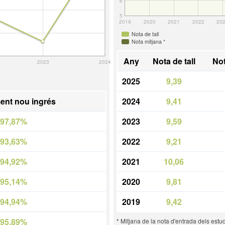
6
5
2019
2020
2021
2022
20
Nota de tall
Nota mitjana *
Any
Nota de tall
Not
2023
2024
2025
9,39
ent nou ingrés
2024
9,41
97,87%
2023
9,59
93,63%
2022
9,21
94,92%
2021
10,06
95,14%
2020
9,81
94,94%
2019
9,42
95,89%
* Mitjana de la nota d'entrada dels estu