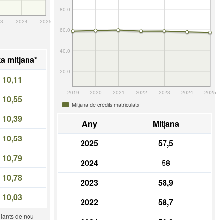
80.0
23
2024
2025
60.0
40.0
a mitjana*
20.0
10,11
2019
2020
2021
2022
2023
2024
2025
10,55
Mitjana de crèdits matriculats
10,39
Any
Mitjana
10,53
2025
57,5
10,79
2024
58
10,78
2023
58,9
10,03
2022
58,7
diants de nou