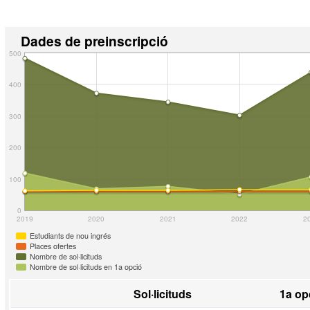
Dades de preinscripció
500
400
300
200
100
0
2019
2020
2021
2022
2
Estudiants de nou ingrés
Places ofertes
Nombre de sol·licituds
Nombre de sol·licituds en 1a opció
Sol·licituds
1a op