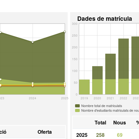
Dades de matrícula
300
250
200
150
100
50
0
023
2024
2025
2019
2020
2021
2022
202
Nombre total de matriculats
Nombre d'estudiants matriculats de nou
Total
Nous
%
ció
Oferta
2025
258
69