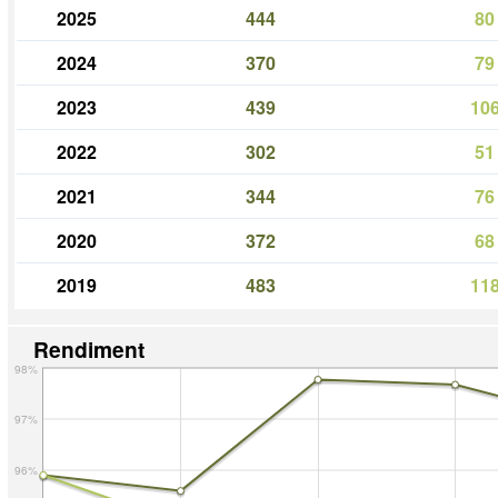
2025
444
80
2024
370
79
2023
439
10
2022
302
51
2021
344
76
2020
372
68
2019
483
11
Rendiment
98%
97%
96%