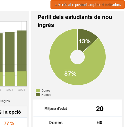
» Accés al repositori ampliat d'indicadors
Perfil dels estudiants de nou
ingrés
13%
87%
3
2024
2025
Dones
Homes
 ingrés
20
Mitjana d'edat
 1a opció
Dones
60
77 %