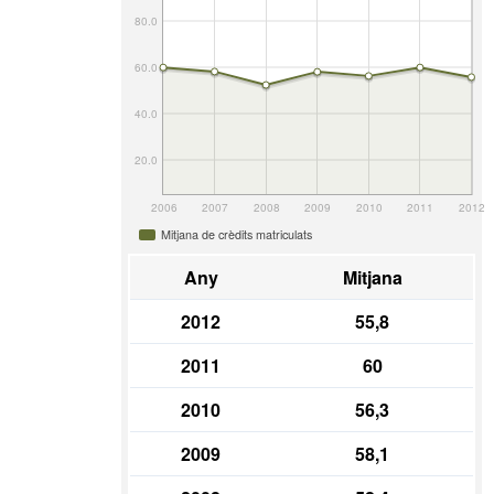
80.0
60.0
40.0
20.0
2006
2007
2008
2009
2010
2011
2012
Mitjana de crèdits matriculats
Any
Mitjana
2012
55,8
2011
60
2010
56,3
2009
58,1