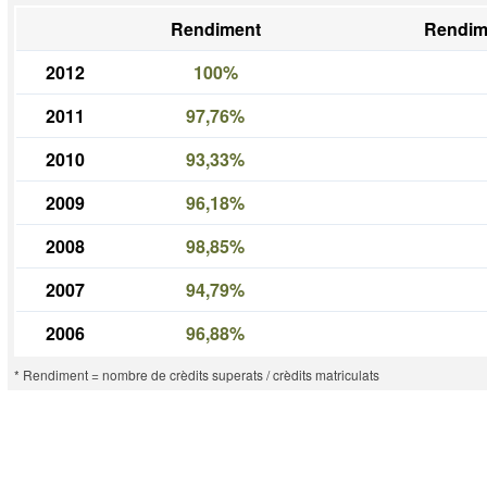
Rendiment
Rendim
2012
100%
2011
97,76%
2010
93,33%
2009
96,18%
2008
98,85%
2007
94,79%
2006
96,88%
* Rendiment = nombre de crèdits superats / crèdits matriculats