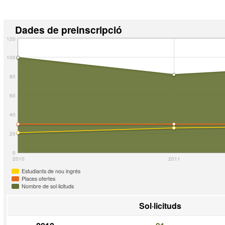
Dades de preinscripció
120
100
80
60
40
20
0
2010
2011
Estudiants de nou ingrés
Places ofertes
Nombre de sol·licituds
Sol·licituds