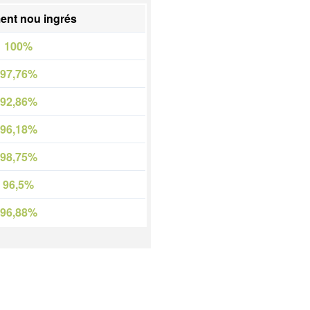
ent nou ingrés
100%
97,76%
92,86%
96,18%
98,75%
96,5%
96,88%