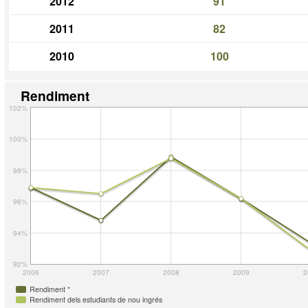
2012
91
2011
82
2010
100
Rendiment
102%
100%
98%
96%
94%
92%
2006
2007
2008
2009
2
Rendiment *
Rendiment dels estudiants de nou ingrés