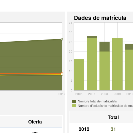
Dades de matrícula
35
30
25
20
15
10
5
0
2012
2006
2007
2008
2009
201
Nombre total de matriculats
Nombre d'estudiants matriculats de nou
Total
Oferta
2012
31