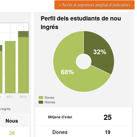
» Accés al repositori ampliat d'indicadors
Perfil dels estudiants de nou
ingrés
32%
68%
0
2011
2012
Dones
Homes
 ingrés
25
Mitjana d'edat
Nous
Dones
19
28