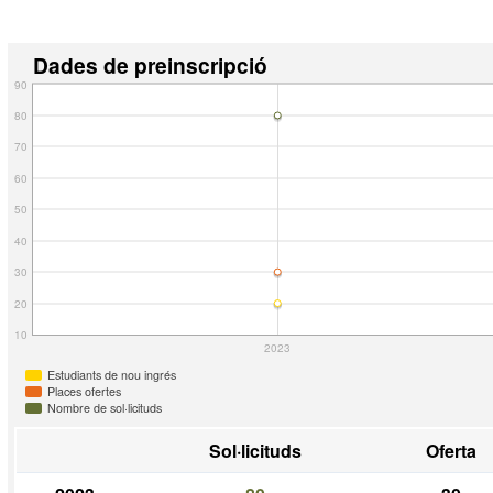
Dades de preinscripció
90
80
70
60
50
40
30
20
10
2023
Estudiants de nou ingrés
Places ofertes
Nombre de sol·licituds
Sol·licituds
Oferta