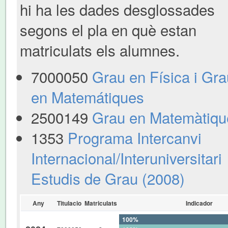
hi ha les dades desglossades
segons el pla en què estan
matriculats els alumnes.
7000050
Grau en Física i Gra
en Matemátiques
2500149
Grau en Matemàtiqu
1353
Programa Intercanvi
Internacional/Interuniversitari
Estudis de Grau (2008)
Any
Titulacio
Matriculats
Indicador
100%