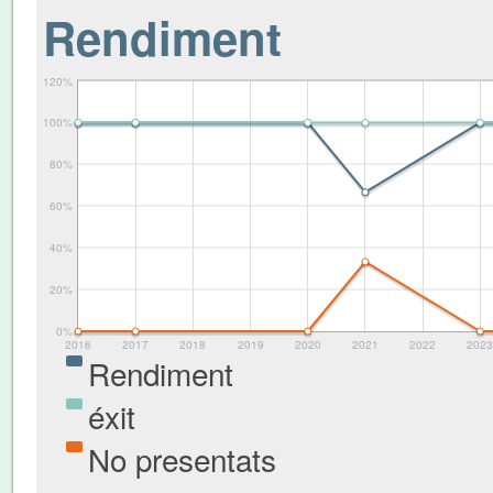
Rendiment
120%
100%
80%
60%
40%
20%
0%
2016
2017
2018
2019
2020
2021
2022
2023
Rendiment
éxit
No presentats