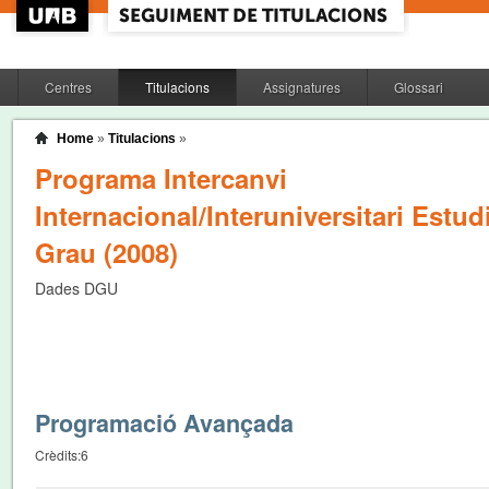
Centres
Titulacions
Assignatures
Glossari
Home
»
Titulacions
»
Programa Intercanvi
Internacional/Interuniversitari Estud
Grau (2008)
Dades DGU
Programació Avançada
Crèdits:
6