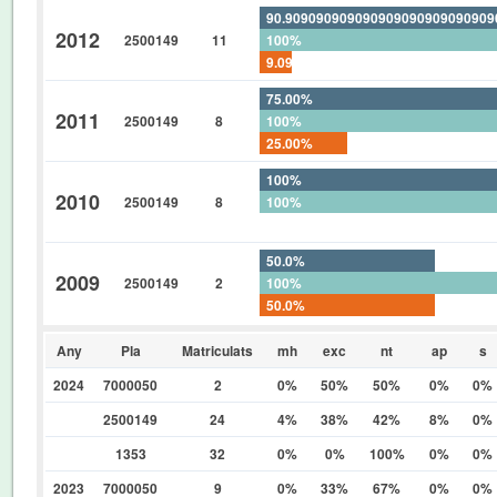
90.90909090909090909090909090
2012
2500149
11
100%
9.090909090909090909090909090
75.00%
2011
2500149
8
100%
25.00%
100%
2010
2500149
8
100%
0%
50.0%
2009
2500149
2
100%
50.0%
Any
Pla
Matriculats
mh
exc
nt
ap
s
2024
7000050
2
0%
50%
50%
0%
0%
2500149
24
4%
38%
42%
8%
0%
1353
32
0%
0%
100%
0%
0%
2023
7000050
9
0%
33%
67%
0%
0%