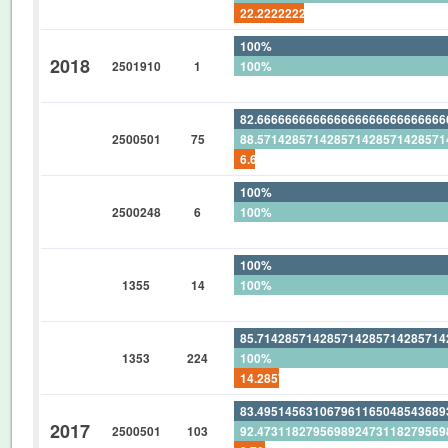
22.22222222222222222222222222
100%
2018
2501910
1
100%
0%
82.66666666666666666666666666
2500501
75
88.57142857142857142857142857
6.666666666666666666666666666
100%
2500248
6
100%
0%
100%
1355
14
100%
0%
85.71428571428571428571428571
1353
224
100%
14.28571428571428571428571428
83.49514563106796116504854368
2017
2500501
103
92.47311827956989247311827956