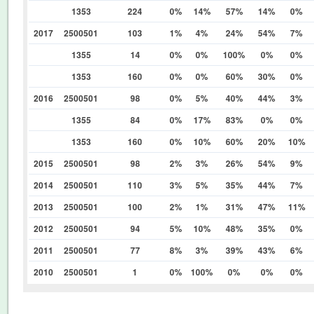
1353
224
0%
14%
57%
14%
0%
2017
2500501
103
1%
4%
24%
54%
7%
1355
14
0%
0%
100%
0%
0%
1353
160
0%
0%
60%
30%
0%
2016
2500501
98
0%
5%
40%
44%
3%
1355
84
0%
17%
83%
0%
0%
1353
160
0%
10%
60%
20%
10%
2015
2500501
98
2%
3%
26%
54%
9%
2014
2500501
110
3%
5%
35%
44%
7%
2013
2500501
100
2%
1%
31%
47%
11%
2012
2500501
94
5%
10%
48%
35%
0%
2011
2500501
77
8%
3%
39%
43%
6%
2010
2500501
1
0%
100%
0%
0%
0%