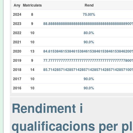
Any
Matriculats
Rend
2024
8
75.00%
2023
9
88.8888888888888888888888888888888888888900
2022
10
80.0%
2021
10
90.0%
2020
13
84.6153846153846153846153846153846153846200
2019
9
77.7777777777777777777777777777777777777800
2018
14
85.7142857142857142857142857142857142857100
2017
10
90.0%
2016
10
90.0%
Rendiment i
qualificacions per p