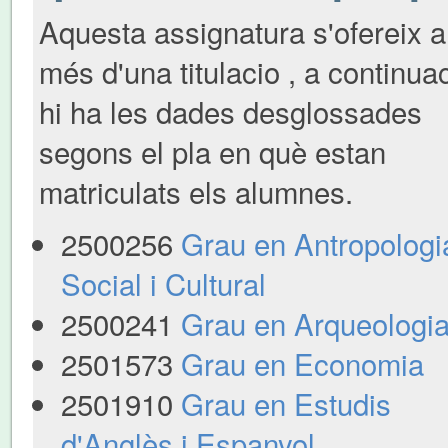
Aquesta assignatura s'ofereix a
més d'una titulacio , a continua
hi ha les dades desglossades
segons el pla en què estan
matriculats els alumnes.
2500256
Grau en Antropologi
Social i Cultural
2500241
Grau en Arqueologi
2501573
Grau en Economia
2501910
Grau en Estudis
d'Anglès i Espanyol