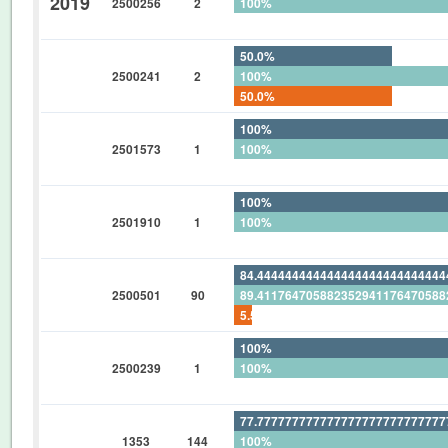
2019
2500256
2
100%
0%
50.0%
2500241
2
100%
50.0%
100%
2501573
1
100%
0%
100%
2501910
1
100%
0%
84.44444444444444444444444444
2500501
90
89.41176470588235294117647058
5.555555555555555555555555555
100%
2500239
1
100%
0%
77.77777777777777777777777777
1353
144
100%