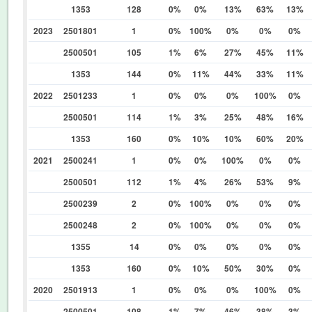
1353
128
0%
0%
13%
63%
13%
2023
2501801
1
0%
100%
0%
0%
0%
2500501
105
1%
6%
27%
45%
11%
1353
144
0%
11%
44%
33%
11%
2022
2501233
1
0%
0%
0%
100%
0%
2500501
114
1%
3%
25%
48%
16%
1353
160
0%
10%
10%
60%
20%
2021
2500241
1
0%
0%
100%
0%
0%
2500501
112
1%
4%
26%
53%
9%
2500239
2
0%
100%
0%
0%
0%
2500248
2
0%
100%
0%
0%
0%
1355
14
0%
0%
0%
0%
0%
1353
160
0%
10%
50%
30%
0%
2020
2501913
1
0%
0%
0%
100%
0%
2500501
108
1%
7%
46%
38%
3%