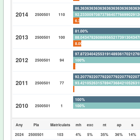
86.36363636363636363636363636
2014
2500501
110
92.23300970873786407766990291
6.363636363636363636363636363
81.00%
2013
2500501
100
88.04347826086956521739130434
8.00%
97.87234042553191489361702127
2012
2500501
94
100%
2.127659574468085106382978723
92.20779220779220779220779220
2011
2500501
77
93.42105263157894736842105263
1.298701298701298701298701298
100%
2010
2500501
1
100%
0%
Any
Pla
Matriculats
mh
exc
nt
ap
s
2024
2500501
103
4%
5%
35%
36%
14%