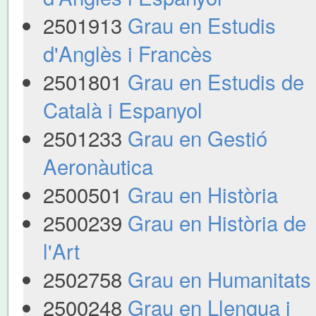
2501913
Grau en Estudis
d'Anglès i Francès
2501801
Grau en Estudis de
Català i Espanyol
2501233
Grau en Gestió
Aeronàutica
2500501
Grau en Història
2500239
Grau en Història de
l'Art
2502758
Grau en Humanitats
2500248
Grau en Llengua i