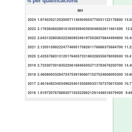
% per qualificacions
MH
2024
1.9740352125200071136404054775031122176800
13.
2023
2.1763846028910183530940393048562611661500
12.
2022
2.0431328036322360953461975028376844494900
10.
2021
2.1205159922247746951758261176886375684700
11.
2020
2.4255788313120176405733186328555678059500
10.
2019
2.7333073018352206169465052713783678250700
14.
2018
2.4608093328472475391906671527524608093300
10.
2017
2.4616482340349625401355690331787370674300
10.
2016
1.9197207678883071553228621291448516579400
9.6