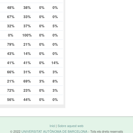
48%
38%
0%
0%
67%
33%
0%
0%
32%
37%
0%
5%
0%
100%
0%
0%
79%
21%
0%
0%
43%
14%
0%
0%
41%
41%
0%
14%
66%
31%
0%
3%
21%
69%
3%
8%
72%
23%
0%
3%
56%
44%
0%
0%
Inici
|
Sobre aquest web
© 2022
UNIVERSITAT AUTÒNOMA DE BARCELONA
- Tots els drets reservats