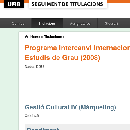
Centres
Titulacions
Assignatures
Glossari
Home
»
Titulacions
»
Programa Intercanvi Internaciona
Estudis de Grau (2008)
Dades DGU
Gestió Cultural IV (Màrqueting)
Crèdits:
6