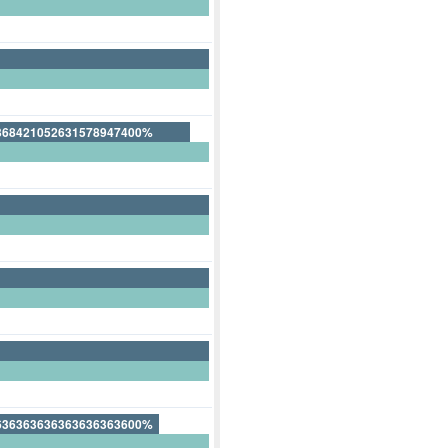
368421052631578947400%
31578947368421052600%
636363636363636363600%