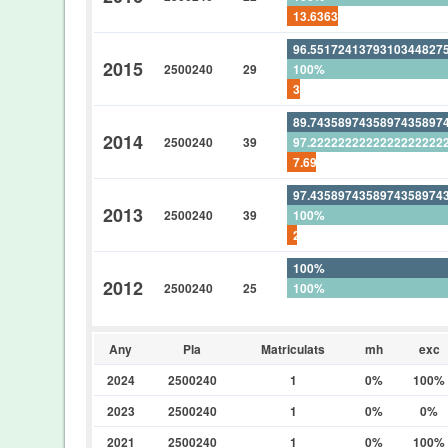
13.6363636363636363636
96.5517241379310344827
2015
2500240
29
100%
3.44827586206896551724
89.7435897435897435897
2014
2500240
39
97.2222222222222222222
7.69230769230769230769
97.4358974358974358974
2013
2500240
39
100%
2.56410256410256410256
100%
2012
2500240
25
100%
0%
Any
Pla
Matriculats
mh
exc
2024
2500240
1
0%
100%
2023
2500240
1
0%
0%
2021
2500240
1
0%
100%