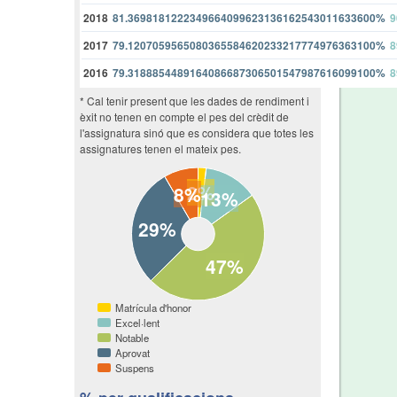
2018
81.3698181222349664099623136162543011633600%
9
2017
79.1207059565080365584620233217774976363100%
8
2016
79.3188854489164086687306501547987616099100%
8
* Cal tenir present que les dades de rendiment i
èxit no tenen en compte el pes del crèdit de
l'assignatura sinó que es considera que totes les
assignatures tenen el mateix pes.
2%
8%
13%
29%
47%
Matrícula d'honor
Excel·lent
Notable
Aprovat
Suspens