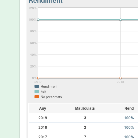
Rendiment
120%
100%
80%
60%
40%
20%
0%
2017
2018
Rendiment
éxit
No presentats
Any
Matriculats
Rend
2019
3
100%
2018
2
100%
2017
7
100%