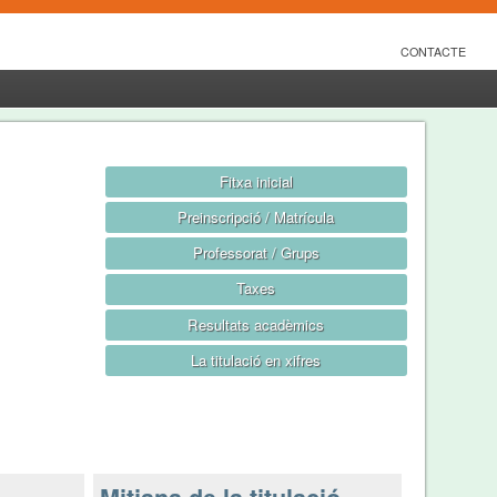
CONTACTE
Fitxa inicial
Preinscripció / Matrícula
Professorat / Grups
Taxes
Resultats acadèmics
La titulació en xifres