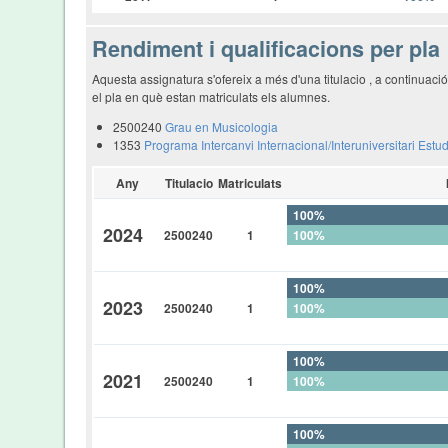
Rendiment i qualificacions per pla
Aquesta assignatura s'ofereix a més d'una titulacio , a continuac
el pla en què estan matriculats els alumnes.
2500240
Grau en Musicologia
1353
Programa Intercanvi Internacional/Interuniversitari Estu
Any
Titulacio
Matriculats
100%
2024
2500240
1
100%
0%
100%
2023
2500240
1
100%
0%
100%
2021
2500240
1
100%
0%
100%