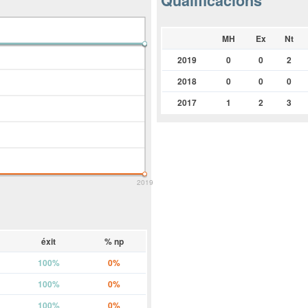
Qualificacions
MH
Ex
Nt
2019
0
0
2
2018
0
0
0
2017
1
2
3
2019
éxit
% np
100%
0%
100%
0%
100%
0%