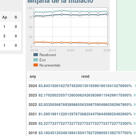
Mitjana de la titulació
100
Ap
S
75
1
0
50
2
0
25
1
0
0
2016
2018
2020
2022
2024
Rendiment
Èxit
No presentats
any
rend
2024
83.8431500162707452001301659616010413276900%
2023
82.1702002355712603062426383981154299175500%
9
2022
82.8335056876938986556359875904860392967900%
9
2021
81.5951891122012976736825447064408925462900%
9
2020
82.2277227722772277227722772277227722772300%
9
2019
83.1824512534818941504178272980501392757700%
9