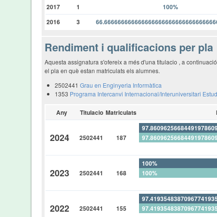
2017
1
100%
2016
3
66.66666666666666666666666666666666
Rendiment i qualificacions per pla
Aquesta assignatura s'ofereix a més d'una titulacio , a continuac
el pla en què estan matriculats els alumnes.
2502441
Grau en Enginyeria Informàtica
1353
Programa Intercanvi Internacional/Interuniversitari Estu
Any
Titulacio
Matriculats
97.8609625668449197860
2024
2502441
187
97.8609625668449197860
0%
100%
2023
2502441
168
100%
0%
97.4193548387096774193
2022
2502441
155
97.4193548387096774193