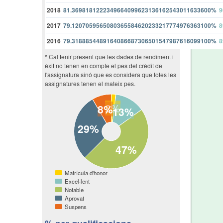
2018
81.3698181222349664099623136162543011633600%
9
2017
79.1207059565080365584620233217774976363100%
8
2016
79.3188854489164086687306501547987616099100%
8
* Cal tenir present que les dades de rendiment i
èxit no tenen en compte el pes del crèdit de
l'assignatura sinó que es considera que totes les
assignatures tenen el mateix pes.
2%
8%
13%
29%
47%
Matrícula d'honor
Excel·lent
Notable
Aprovat
Suspens