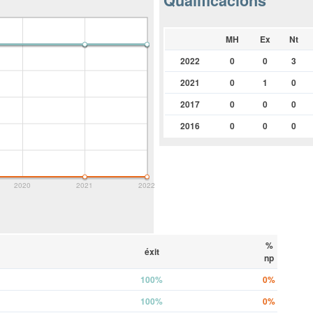
Qualificacions
MH
Ex
Nt
2022
0
0
3
2021
0
1
0
2017
0
0
0
2016
0
0
0
2020
2021
2022
%
éxit
np
100%
0%
100%
0%