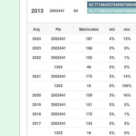
92.7710843373493975903
2013
2502441
83
92.7710843373493975903
0%
Any
Pla
Matriculats
mh
exc
2024
2502441
187
4%
13%
2023
2502441
168
5%
5%
2022
2502441
155
4%
1%
1353
48
0%
0%
2021
2502441
175
3%
14%
1353
16
0%
100%
2020
2502441
159
3%
16%
2019
2502441
151
5%
5%
2018
2502441
175
5%
1%
2017
2502441
134
0%
3%
1353
16
0%
0%