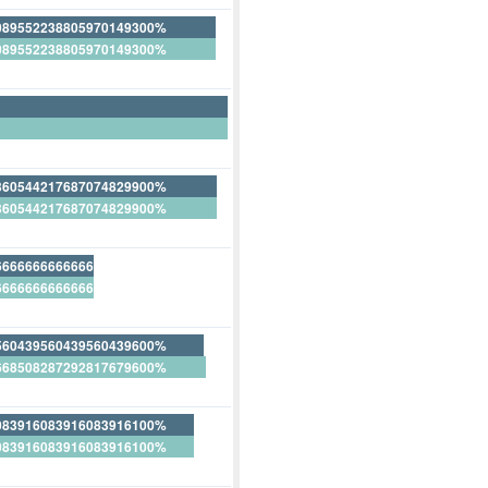
089552238805970149300%
089552238805970149300%
360544217687074829900%
360544217687074829900%
666666666666666666700%
666666666666666666700%
560439560439560439600%
668508287292817679600%
9450549450549450549500%
083916083916083916100%
083916083916083916100%