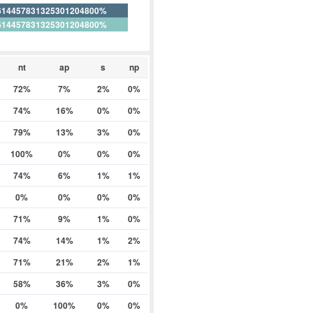
614457831325301204800%
614457831325301204800%
nt
ap
s
np
72%
7%
2%
0%
74%
16%
0%
0%
79%
13%
3%
0%
100%
0%
0%
0%
74%
6%
1%
1%
0%
0%
0%
0%
71%
9%
1%
0%
74%
14%
1%
2%
71%
21%
2%
1%
58%
36%
3%
0%
0%
100%
0%
0%