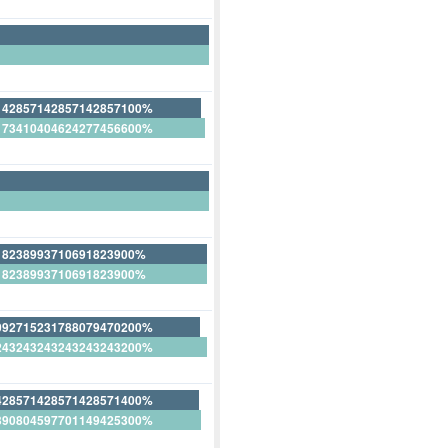
142857142857142857100%
173410404624277456600%
28571428571428571400%
18238993710691823900%
18238993710691823900%
092715231788079470200%
243243243243243243200%
30463576158940397400%
428571428571428571400%
390804597701149425300%
1428571428571428571400%