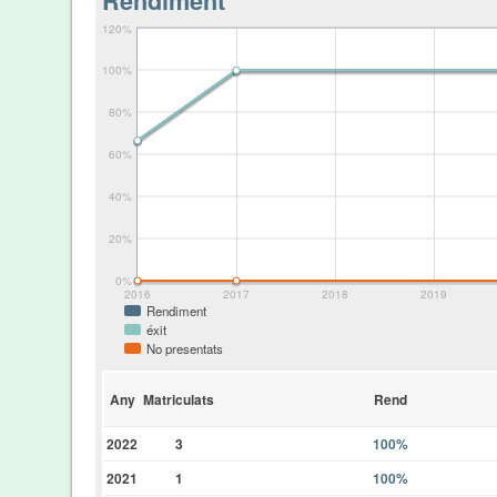
Rendiment
120%
100%
80%
60%
40%
20%
0%
2016
2017
2018
2019
Rendiment
éxit
No presentats
Any
Matriculats
Rend
2022
3
100%
2021
1
100%