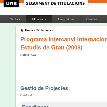
Centres
Titulacions
Assignatures
Glossari
Home
»
Titulacions
»
Programa Intercanvi Internaciona
Estudis de Grau (2008)
Dades DGU
Gestió de Projectes
Crèdits:
6