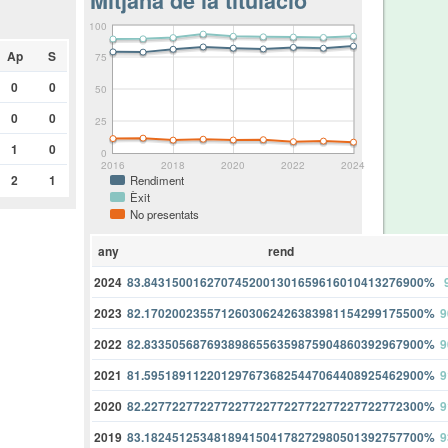
Mitjana de la titulació
100
Ap
S
75
0
0
50
0
0
25
1
0
0
2016
2018
2020
2022
2024
2
1
Rendiment
Èxit
No presentats
any
rend
2024
83.8431500162707452001301659616010413276900%
2023
82.1702002355712603062426383981154299175500%
9
2022
82.8335056876938986556359875904860392967900%
9
2021
81.5951891122012976736825447064408925462900%
9
2020
82.2277227722772277227722772277227722772300%
9
2019
83.1824512534818941504178272980501392757700%
9