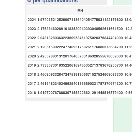
% per qualificacions
MH
2024
1.9740352125200071136404054775031122176800
13.
2023
2.1763846028910183530940393048562611661500
12.
2022
2.0431328036322360953461975028376844494900
10.
2021
2.1205159922247746951758261176886375684700
11.
2020
2.4255788313120176405733186328555678059500
10.
2019
2.7333073018352206169465052713783678250700
14.
2018
2.4608093328472475391906671527524608093300
10.
2017
2.4616482340349625401355690331787370674300
10.
2016
1.9197207678883071553228621291448516579400
9.6