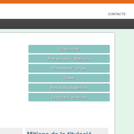
CONTACTE
Fitxa inicial
Preinscripció / Matrícula
Professorat / Grups
Taxes
Resultats acadèmics
La titulació en xifres