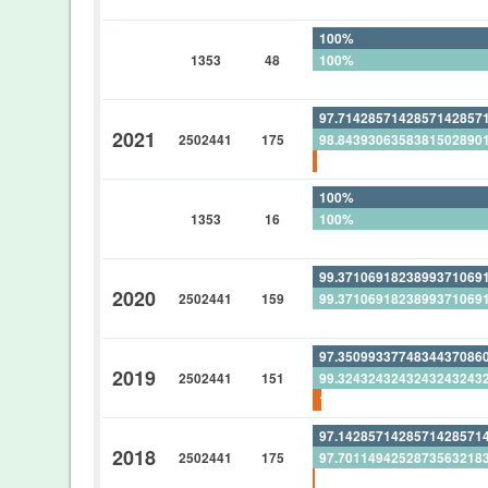
0%
100%
1353
48
100%
0%
97.7142857142857142857
2021
2502441
175
98.8439306358381502890
1.14285714285714285714
100%
1353
16
100%
0%
99.3710691823899371069
2020
2502441
159
99.3710691823899371069
0%
97.3509933774834437086
2019
2502441
151
99.3243243243243243243
1.98675496688741721854
97.1428571428571428571
2018
2502441
175
97.7011494252873563218
0.57142857142857142857