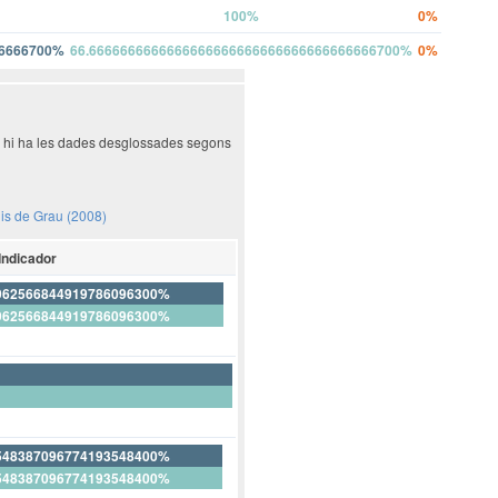
100%
0%
66666700%
66.6666666666666666666666666666666666666700%
0%
ió hi ha les dades desglossades segons
dis de Grau (2008)
Indicador
962566844919786096300%
962566844919786096300%
548387096774193548400%
548387096774193548400%