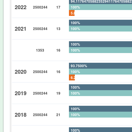
94.11764705882352941176470588
2022
2500244
17
100%
5.882352941176470588235294117
100%
2021
2500244
13
100%
0%
100%
1353
16
100%
0%
93.7500%
2020
2500244
16
100%
6.2500%
100%
2019
2500244
19
100%
0%
100%
2018
2500244
21
100%
0%
100%