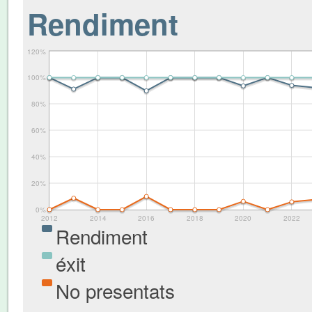
Rendiment
120%
100%
80%
60%
40%
20%
0%
2012
2014
2016
2018
2020
2022
Rendiment
éxit
No presentats