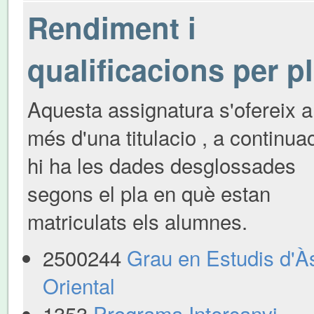
Rendiment i
qualificacions per p
Aquesta assignatura s'ofereix a
més d'una titulacio , a continua
hi ha les dades desglossades
segons el pla en què estan
matriculats els alumnes.
2500244
Grau en Estudis d'À
Oriental
1353
Programa Intercanvi