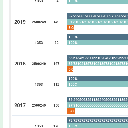
1353
64
100%
0%
89.93288590604026845637583892
2019
2500249
149
97.81021897810218978102189781
8.053691275167785234899328859
100%
1353
32
100%
0%
83.67346938775510204081632653
2018
2500249
147
89.78102189781021897810218978
6.802721088435374149659863945
100%
1353
112
100%
0%
89.24050632911392405063291139
2017
2500249
158
97.91666666666666666666666666
8.860759493670886075949367088
72.72727272727272727272727272
1353
176
100%