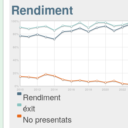
Rendiment
100%
80%
60%
40%
20%
0%
2010
2012
2014
2016
2018
2020
2022
Rendiment
éxit
No presentats