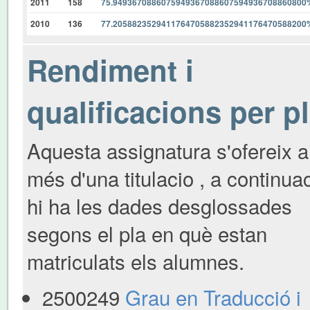
2011
158
75.9493670886075949367088607594936708860800
2010
136
77.2058823529411764705882352941176470588200
Rendiment i
qualificacions per p
Aquesta assignatura s'ofereix a
més d'una titulacio , a continua
hi ha les dades desglossades
segons el pla en què estan
matriculats els alumnes.
2500249
Grau en Traducció i