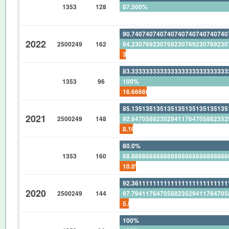
1353
128
87.500%
0%
90.74074074074074074074074074
2022
2500249
162
94.23076923076923076923076923
3.703703703703703703703703703
83.33333333333333333333333333
1353
96
100%
16.66666666666666666666666666
85.13513513513513513513513513
2021
2500249
148
92.64705882352941176470588235
8.108108108108108108108108108
80.0%
1353
160
88.88888888888888888888888888
10.0%
92.36111111111111111111111111
2020
2500249
144
97.79411764705882352941176470
5.555555555555555555555555555
100%