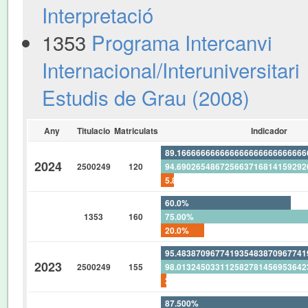
Interpretació
1353
Programa Intercanvi
Internacional/Interuniversitari
Estudis de Grau (2008)
Any
Titulacio
Matriculats
Indicador
89.16666666666666666666666666
2024
2500249
120
94.69026548672566371681415929
5.833333333333333333333333333
60.0%
1353
160
75.00%
20.0%
95.48387096774193548387096774
2023
2500249
155
98.01324503311258278145695364
2.580645161290322580645161290
87.500%