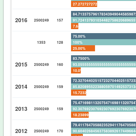
27.27272727272727272727272727
84.71337579617834394904458598
2016
2500249
157
91.72413793103448275862068965
7.643312101910828025477707006
75.00%
1353
128
100%
25.00%
83.7500%
2015
2500249
160
93.05555555555555555555555555
10.0%
72.32704402515723270440251572
2014
2500249
159
85.82089552238805970149253731
15.72327044025157232704402515
75.47169811320754716981132075
2013
2500249
159
92.30769230769230769230769230
18.23899371069182389937106918
79.41176470588235294117647058
2012
2500249
170
90.60402684563758389261744966