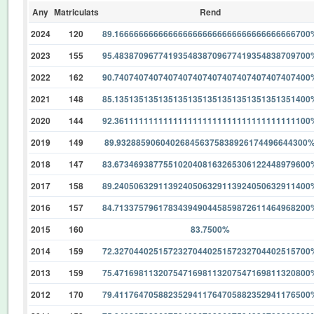
Any
Matriculats
Rend
2024
120
89.1666666666666666666666666666666666666700
2023
155
95.4838709677419354838709677419354838709700
2022
162
90.7407407407407407407407407407407407407400
2021
148
85.1351351351351351351351351351351351351400
2020
144
92.3611111111111111111111111111111111111100
2019
149
89.932885906040268456375838926174496644300
2018
147
83.6734693877551020408163265306122448979600
2017
158
89.2405063291139240506329113924050632911400
2016
157
84.7133757961783439490445859872611464968200
2015
160
83.7500%
2014
159
72.3270440251572327044025157232704402515700
2013
159
75.4716981132075471698113207547169811320800
2012
170
79.4117647058823529411764705882352941176500