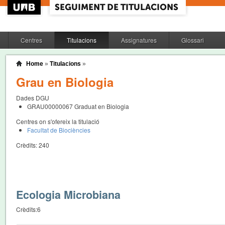
Centres
Titulacions
Assignatures
Glossari
Home
»
Titulacions
»
Grau en Biologia
Dades DGU
GRAU00000067
Graduat en Biologia
Centres on s'ofereix la titulació
Facultat de Biociències
Crèdits:
240
Ecologia Microbiana
Crèdits:
6