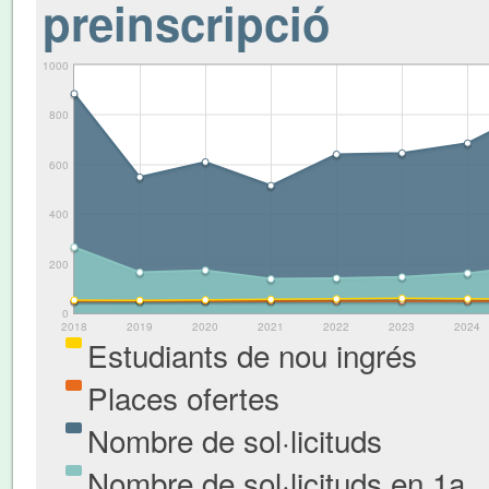
preinscripció
1000
800
600
400
200
0
2018
2019
2020
2021
2022
2023
2024
Estudiants de nou ingrés
Places ofertes
Nombre de sol·licituds
Nombre de sol·licituds en 1a