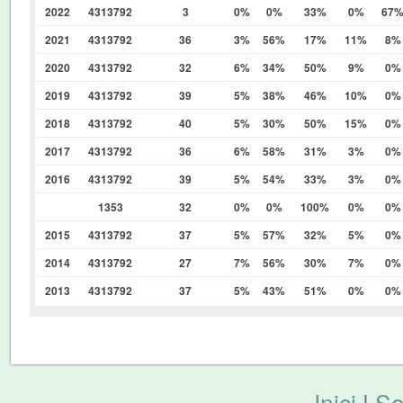
2022
4313792
3
0%
0%
33%
0%
67
2021
4313792
36
3%
56%
17%
11%
8%
2020
4313792
32
6%
34%
50%
9%
0%
2019
4313792
39
5%
38%
46%
10%
0%
2018
4313792
40
5%
30%
50%
15%
0%
2017
4313792
36
6%
58%
31%
3%
0%
2016
4313792
39
5%
54%
33%
3%
0%
1353
32
0%
0%
100%
0%
0%
2015
4313792
37
5%
57%
32%
5%
0%
2014
4313792
27
7%
56%
30%
7%
0%
2013
4313792
37
5%
43%
51%
0%
0%
Inici
|
So