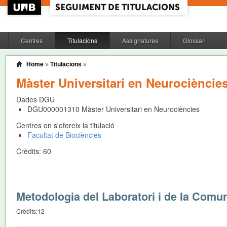
Centres
Titulacions
Assignatures
Glossari
Home
»
Titulacions
»
Màster Universitari en Neurocièncie
Dades DGU
DGU000001310
Màster Universitari en Neurociències
Centres on s'ofereix la titulació
Facultat de Biociències
Crèdits:
60
Metodologia del Laboratori i de la Comun
Crèdits:
12