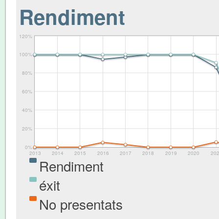
Rendiment
120%
100%
80%
60%
40%
20%
0%
2013
2014
2015
2016
2017
2018
2019
2020
20
Rendiment
éxit
No presentats