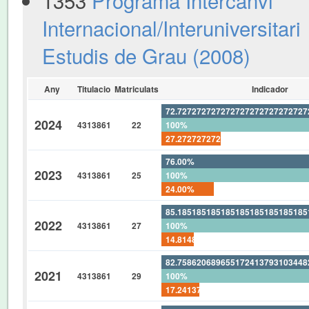
Internacional/Interuniversitari
Estudis de Grau (2008)
Any
Titulacio
Matriculats
Indicador
72.72727272727272727272727272
2024
4313861
22
100%
27.27272727272727272727272727
76.00%
2023
4313861
25
100%
24.00%
85.18518518518518518518518518
2022
4313861
27
100%
14.81481481481481481481481481
82.75862068965517241379310344
2021
4313861
29
100%
17.24137931034482758620689655