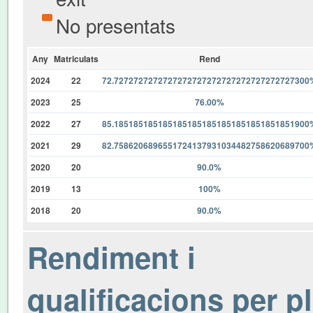
No presentats
Any
Matriculats
Rend
2024
22
72.7272727272727272727272727272727272727300
2023
25
76.00%
2022
27
85.1851851851851851851851851851851851851900
2021
29
82.7586206896551724137931034482758620689700
2020
20
90.0%
2019
13
100%
2018
20
90.0%
Rendiment i
qualificacions per p