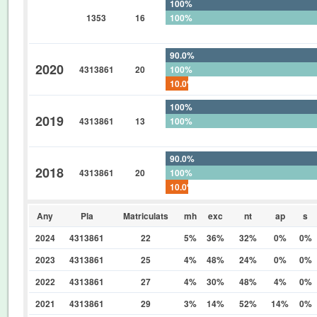
100%
1353
16
100%
0%
90.0%
2020
4313861
20
100%
10.0%
100%
2019
4313861
13
100%
0%
90.0%
2018
4313861
20
100%
10.0%
Any
Pla
Matriculats
mh
exc
nt
ap
s
2024
4313861
22
5%
36%
32%
0%
0%
2023
4313861
25
4%
48%
24%
0%
0%
2022
4313861
27
4%
30%
48%
4%
0%
2021
4313861
29
3%
14%
52%
14%
0%