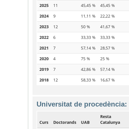
2025
11
45,45 %
45,45 %
2024
9
11,11 %
22,22 %
2023
12
50 %
41,67 %
2022
6
33,33 %
33,33 %
2021
7
57,14 %
28,57 %
2020
4
75 %
25 %
2019
7
42,86 %
57,14 %
2018
12
58,33 %
16,67 %
Universitat de procedència:
Resta
Curs
Doctorands
UAB
Catalunya