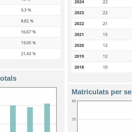
2024
22
9,3 %
2023
22
8,82 %
2022
21
16,67 %
2021
15
19,05 %
2020
12
21,43 %
2019
12
2018
10
totals
Matriculats per s
60
50