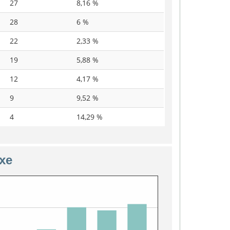
27
8,16 %
28
6 %
22
2,33 %
19
5,88 %
12
4,17 %
9
9,52 %
4
14,29 %
exe