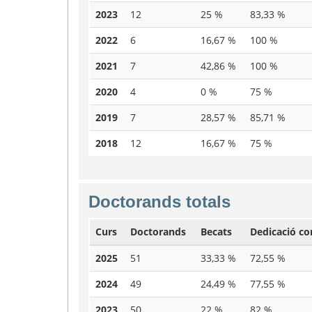
2023
12
25 %
83,33 %
2022
6
16,67 %
100 %
2021
7
42,86 %
100 %
2020
4
0 %
75 %
2019
7
28,57 %
85,71 %
2018
12
16,67 %
75 %
Doctorands totals
Curs
Doctorands
Becats
Dedicació c
2025
51
33,33 %
72,55 %
2024
49
24,49 %
77,55 %
2023
50
22 %
82 %