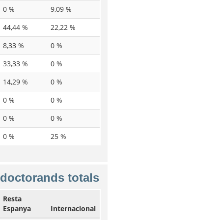
0 %
9,09 %
44,44 %
22,22 %
8,33 %
0 %
33,33 %
0 %
14,29 %
0 %
0 %
0 %
0 %
0 %
0 %
25 %
 doctorands totals
Resta
Espanya
Internacional