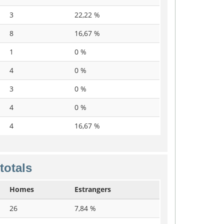
3
22,22 %
8
16,67 %
1
0 %
4
0 %
3
0 %
4
0 %
4
16,67 %
totals
Homes
Estrangers
26
7,84 %