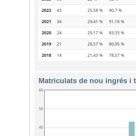
2022
43
25,58 %
90,7 %
2021
34
29,41 %
91,18 %
2020
24
29,17 %
83,33 %
2019
21
28,57 %
80,95 %
2018
14
21,43 %
78,57 %
Matriculats de nou ingrés i 
60
50
40