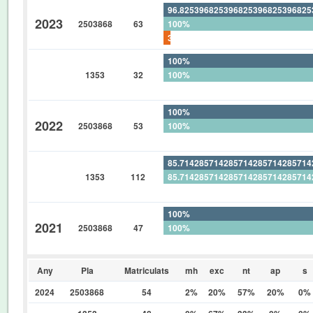
96.82539682539682539682539682
2023
2503868
63
100%
3.174603174603174603174603174
100%
1353
32
100%
0%
100%
2022
2503868
53
100%
0%
85.71428571428571428571428571
1353
112
85.71428571428571428571428571
0%
100%
2021
2503868
47
100%
0%
Any
Pla
Matriculats
mh
exc
nt
ap
s
2024
2503868
54
2%
20%
57%
20%
0%