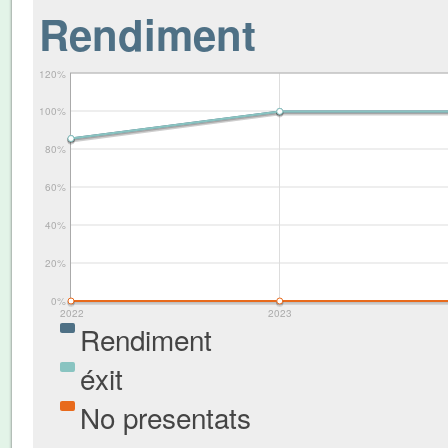
Rendiment
120%
100%
80%
60%
40%
20%
0%
2022
2023
Rendiment
éxit
No presentats