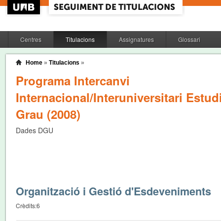
Centres
Titulacions
Assignatures
Glossari
Home
»
Titulacions
»
Programa Intercanvi
Internacional/Interuniversitari Estud
Grau (2008)
Dades DGU
Organització i Gestió d'Esdeveniments
Crèdits:
6