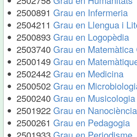
2502758
Grau en Humanitats
2500891
Grau en Infermeria
2504211
Grau en Llengua i Li
2500893
Grau en Logopèdia
2503740
Grau en Matemàtica 
2500149
Grau en Matemàtiqu
2502442
Grau en Medicina
2500502
Grau en Microbiologi
2500240
Grau en Musicologia
2501922
Grau en Nanociència
2500261
Grau en Pedagogia
2501933
Grau en Periodisme