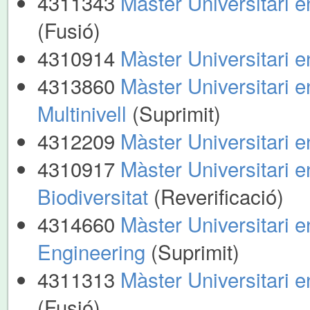
4311343
Màster Universitari 
(Fusió)
4310914
Màster Universitari 
4313860
Màster Universitari e
Multinivell
(Suprimit)
4312209
Màster Universitari 
4310917
Màster Universitari e
Biodiversitat
(Reverificació)
4314660
Màster Universitari 
Engineering
(Suprimit)
4311313
Màster Universitari e
(Fusió)