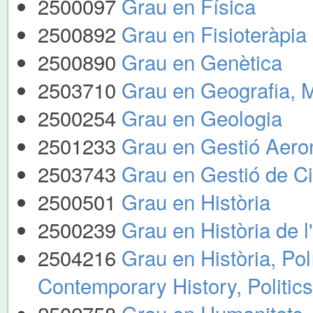
2500097
Grau en Física
2500892
Grau en Fisioteràpia
2500890
Grau en Genètica
2503710
Grau en Geografia, Me
2500254
Grau en Geologia
2501233
Grau en Gestió Aero
2503743
Grau en Gestió de Ciu
2500501
Grau en Història
2500239
Grau en Història de l
2504216
Grau en Història, Po
Contemporary History, Politi