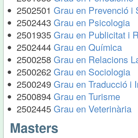
2502501
Grau en Prevenció i 
2502443
Grau en Psicologia
2501935
Grau en Publicitat i 
2502444
Grau en Química
2500258
Grau en Relacions L
2500262
Grau en Sociologia
2500249
Grau en Traducció i I
2500894
Grau en Turisme
2502445
Grau en Veterinària
Masters