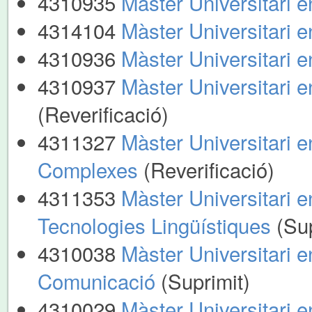
4310935
Màster Universitari 
4314104
Màster Universitari 
4310936
Màster Universitari 
4310937
Màster Universitari e
(Reverificació)
4311327
Màster Universitari e
Complexes
(Reverificació)
4311353
Màster Universitari 
Tecnologies Lingüístiques
(Sup
4310038
Màster Universitari e
Comunicació
(Suprimit)
4310029
Màster Universitari e