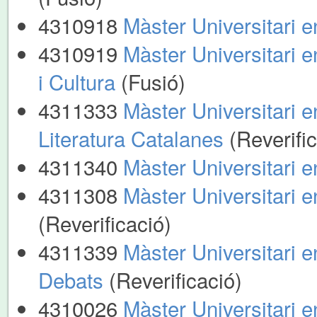
4310918
Màster Universitari 
4310919
Màster Universitari e
i Cultura
(Fusió)
4311333
Màster Universitari e
Literatura Catalanes
(Reverifi
4311340
Màster Universitari e
4311308
Màster Universitari en
(Reverificació)
4311339
Màster Universitari 
Debats
(Reverificació)
4310026
Màster Universitari e