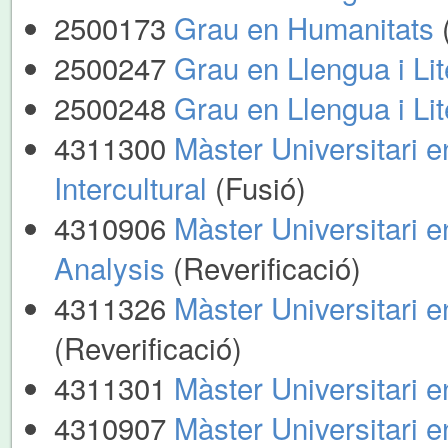
2500173
Grau en Humanitats
2500247
Grau en Llengua i Li
2500248
Grau en Llengua i Li
4311300
Màster Universitari e
Intercultural
(Fusió)
4310906
Màster Universitari 
Analysis
(Reverificació)
4311326
Màster Universitari e
(Reverificació)
4311301
Màster Universitari 
4310907
Màster Universitari e