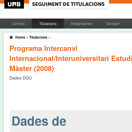
Centres
Titulacions
Assignatures
Glossari
Home
»
Titulacions
»
Programa Intercanvi
Internacional/Interuniversitari Estud
Màster (2008)
Dades DGU
Dades de