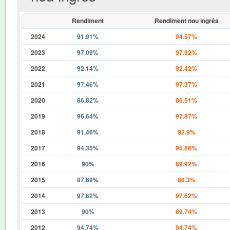
Rendiment
Rendiment nou ingrés
2024
91.91%
94.57%
2023
97.09%
97.92%
2022
92.14%
92.42%
2021
97.46%
97.37%
2020
86.82%
86.51%
2019
96.64%
97.87%
2018
91.46%
92.9%
2017
94.35%
95.86%
2016
90%
89.92%
2015
87.69%
88.3%
2014
97.62%
97.62%
2013
90%
89.74%
2012
94.74%
94.74%