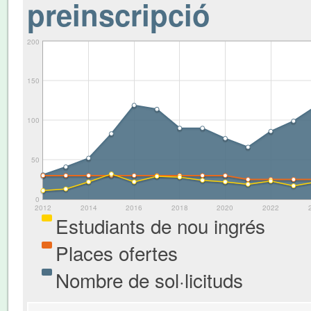
preinscripció
200
150
100
50
0
2012
2014
2016
2018
2020
2022
Estudiants de nou ingrés
Places ofertes
Nombre de sol·licituds