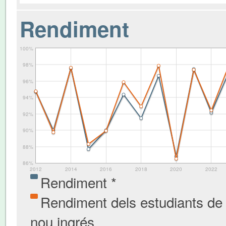
Rendiment
100%
98%
96%
94%
92%
90%
88%
86%
2012
2014
2016
2018
2020
2022
Rendiment *
Rendiment dels estudiants de
nou ingrés