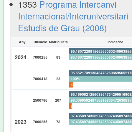
1353
Programa Intercanvi
Internacional/Interuniversitari
Estudis de Grau (2008)
Any
Titulacio
Matriculats
Indicador
95.18072289156626506024096385
2024
7000255
83
95.18072289156626506024096385
0%
95.65217391304347826086956521
7000418
23
100%
4.347826086956521739130434782
95.16908212560386473429951690
2500786
207
98.00995024875621890547263681
2.898550724637681159420289855
97.43589743589743589743589743
2023
7000255
78
97.43589743589743589743589743
0%