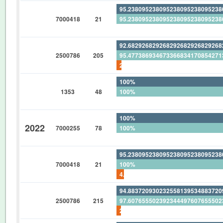
95.23809523809523809523809523
7000418
21
95.23809523809523809523809523
0%
92.68292682926829268292682926
2500786
205
95.47738693467336683417085427
2.926829268292682926829268292
100%
1353
48
100%
0%
100%
2022
7000255
78
100%
0%
95.23809523809523809523809523
7000418
21
100%
4.761904761904761904761904761
94.88372093023255813953488372
2500786
215
97.60765550239234449760765550
2.790697674418604651162790697