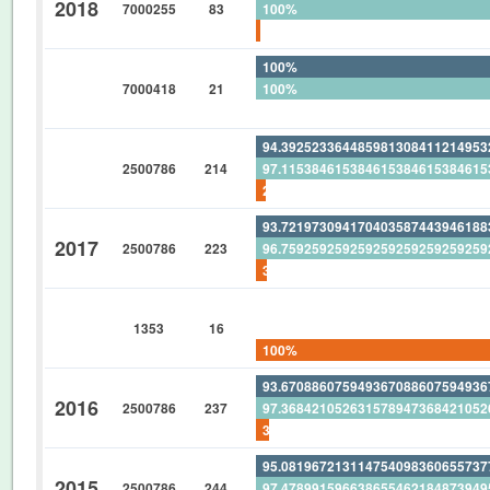
2018
7000255
83
100%
1.204819277108433734939759036
100%
7000418
21
100%
0%
94.39252336448598130841121495
2500786
214
97.11538461538461538461538461
2.803738317757009345794392523
93.72197309417040358744394618
2017
2500786
223
96.75925925925925925925925925
3.139013452914798206278026905
0%
1353
16
0%
100%
93.67088607594936708860759493
2016
2500786
237
97.36842105263157894736842105
3.797468354430379746835443037
95.08196721311475409836065573
2015
2500786
244
97.47899159663865546218487394