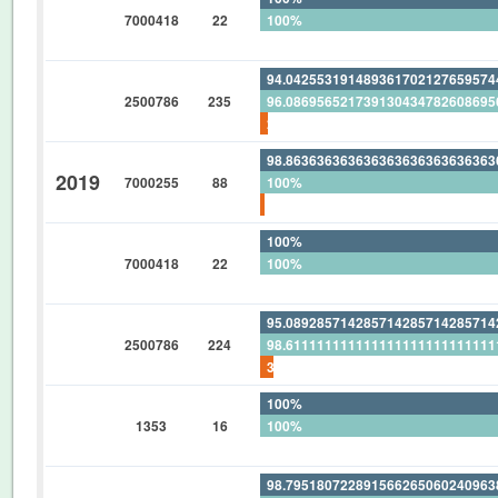
7000418
22
100%
0%
94.04255319148936170212765957
2500786
235
96.08695652173913043478260869
2.127659574468085106382978723
98.86363636363636363636363636
2019
7000255
88
100%
1.136363636363636363636363636
100%
7000418
22
100%
0%
95.08928571428571428571428571
2500786
224
98.61111111111111111111111111
3.571428571428571428571428571
100%
1353
16
100%
0%
98.79518072289156626506024096