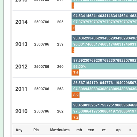
2.459016393442622950819672131
94.63414634146341463414634146
2014
2500786
205
97.97979797979797979797979797
3.414634146341463414634146341
93.43629343629343629343629343
2013
2500786
259
96.03174603174603174603174603
2.702702702702702702702702702
87.69230769230769230769230769
2012
2500786
260
95.00%
7.692307692307692307692307692
86.56716417910447761194029850
2011
2500786
268
94.30894308943089430894308943
8.208955223880597014925373134
90.45801526717557251908396946
2010
2500786
262
97.53086419753086419753086419
7.251908396946564885496183206
Any
Pla
Matriculats
mh
exc
nt
ap
s