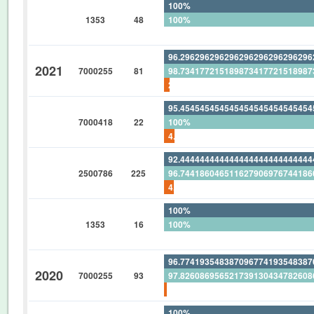
100%
1353
48
100%
0%
96.29629629629629629629629629
2021
7000255
81
98.73417721518987341772151898
2.469135802469135802469135802
95.45454545454545454545454545
7000418
22
100%
4.545454545454545454545454545
92.44444444444444444444444444
2500786
225
96.74418604651162790697674418
4.444444444444444444444444444
100%
1353
16
100%
0%
96.77419354838709677419354838
2020
7000255
93
97.82608695652173913043478260
1.075268817204301075268817204
100%