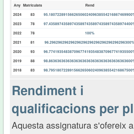
Any
Matriculats
Rend
2024
83
95.1807228915662650602409638554216867469900
2023
78
97.4358974358974358974358974358974358974400
2022
78
100%
2021
81
96.296296296296296296296296296296296296300
2020
93
96.7741935483870967741935483870967741935500
2019
88
98.8636363636363636363636363636363636363600
2018
83
98.7951807228915662650602409638554216867500
Rendiment i
qualificacions per p
Aquesta assignatura s'ofereix a