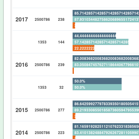
0%
85.71428571428571428571428571
2017
2500786
238
87.93103448275862068965517241
2.521008403361344537815126050
44.44444444444444444444444444
1353
144
57.14285714285714285714285714
22.22222222222222222222222222
82.00836820083682008368200836
2016
2500786
239
83.05084745762711864406779661
1.255230125523012552301255230
50.0%
1353
32
50.0%
0%
86.64259927797833935018050541
2015
2500786
277
89.21933085501858736059479553
2.888086642599277978339350180
81.16591928251121076233183856
2014
2500786
223
83.41013824884792626728110599
2.690582959641255605381165919