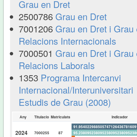
Grau en Dret
2500786
Grau en Dret
7001206
Grau en Dret i Grau
Relacions Internacionals
7000501
Grau en Dret i Grau
Relacions Laborals
1353
Programa Intercanvi
Internacional/Interuniversitari
Estudis de Grau (2008)
Any
Titulacio
Matriculats
Indicador
91.95402298850574712643678160
2024
7000255
87
95.23809523809523809523809523