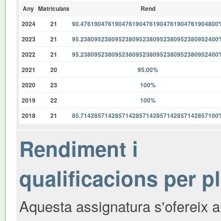
Any
Matriculats
Rend
2024
21
90.4761904761904761904761904761904761904800
2023
21
95.2380952380952380952380952380952380952400
2022
21
95.2380952380952380952380952380952380952400
2021
20
95.00%
2020
23
100%
2019
22
100%
2018
21
85.7142857142857142857142857142857142857100
Rendiment i
qualificacions per p
Aquesta assignatura s'ofereix a