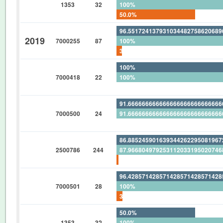
1353
32
100%
50.0%
96.55172413793103448275862068
2019
7000255
87
100%
3.448275862068965517241379310
100%
7000418
22
100%
0%
91.66666666666666666666666666
7000500
24
91.66666666666666666666666666
0%
86.88524590163934426229508196
2500786
244
87.96680497925311203319502074
1.229508196721311475409836065
96.42857142857142857142857142
7000501
28
100%
3.571428571428571428571428571
50.0%
1353
32
100%