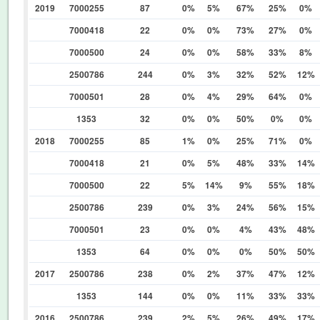
2019
7000255
87
0%
5%
67%
25%
0%
7000418
22
0%
0%
73%
27%
0%
7000500
24
0%
0%
58%
33%
8%
2500786
244
0%
3%
32%
52%
12%
7000501
28
0%
4%
29%
64%
0%
1353
32
0%
0%
50%
0%
0%
2018
7000255
85
1%
0%
25%
71%
0%
7000418
21
0%
5%
48%
33%
14%
7000500
22
5%
14%
9%
55%
18%
2500786
239
0%
3%
24%
56%
15%
7000501
23
0%
0%
4%
43%
48%
1353
64
0%
0%
0%
50%
50%
2017
2500786
238
0%
2%
37%
47%
12%
1353
144
0%
0%
11%
33%
33%
2016
2500786
239
2%
5%
26%
49%
17%