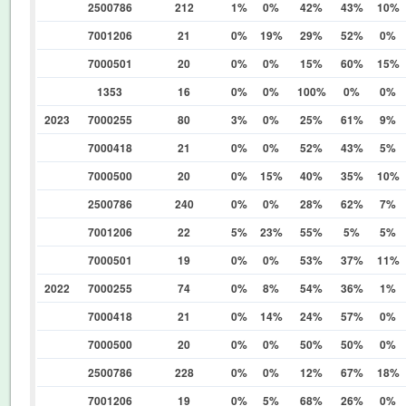
2500786
212
1%
0%
42%
43%
10%
7001206
21
0%
19%
29%
52%
0%
7000501
20
0%
0%
15%
60%
15%
1353
16
0%
0%
100%
0%
0%
2023
7000255
80
3%
0%
25%
61%
9%
7000418
21
0%
0%
52%
43%
5%
7000500
20
0%
15%
40%
35%
10%
2500786
240
0%
0%
28%
62%
7%
7001206
22
5%
23%
55%
5%
5%
7000501
19
0%
0%
53%
37%
11%
2022
7000255
74
0%
8%
54%
36%
1%
7000418
21
0%
14%
24%
57%
0%
7000500
20
0%
0%
50%
50%
0%
2500786
228
0%
0%
12%
67%
18%
7001206
19
0%
5%
68%
26%
0%