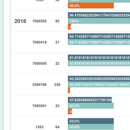
50.0%
96.47058823529411764705882352
2018
7000255
85
100%
3.529411764705882352941176470
85.71428571428571428571428571
7000418
21
85.71428571428571428571428571
0%
81.81818181818181818181818181
7000500
22
81.81818181818181818181818181
0%
83.26359832635983263598326359
2500786
239
85.04273504273504273504273504
2.092050209205020920502092050
47.82608695652173913043478260
7000501
23
50.0%
4.347826086956521739130434782
50.0%
1353
64
50.0%