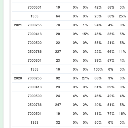
7000501
19
0%
0%
42%
58%
0%
1353
64
0%
0%
25%
50%
25%
2021
7000255
78
0%
1%
94%
4%
0%
7000418
20
0%
15%
45%
35%
5%
7000500
22
0%
0%
55%
41%
5%
2500786
227
0%
0%
22%
66%
11%
7000501
23
0%
0%
39%
57%
4%
1353
16
0%
0%
100%
0%
0%
2020
7000255
92
0%
27%
68%
3%
0%
7000418
23
0%
0%
61%
39%
0%
7000500
24
4%
4%
46%
42%
4%
2500786
247
0%
2%
40%
51%
5%
7000501
19
0%
0%
11%
74%
16%
1353
32
0%
0%
50%
0%
0%