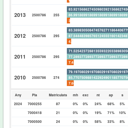
83.92156862745098039215686274
2013
2500786
255
86.99186991869918699186991869
3.529411764705882352941176470
83.38983050847457627118644067
2012
2500786
295
87.54448398576512455516014234
4.745762711864406779661016949
71.52542372881355932203389830
2011
2500786
295
77.28937728937728937728937728
7.457627118644067796610169491
79.19708029197080291970802919
2010
2500786
274
85.77075098814229249011857707
7.664233576642335766423357664
Any
Pla
Matriculats
mh
exc
nt
ap
s
2024
7000255
87
0%
0%
24%
68%
5%
7000418
21
0%
0%
19%
71%
10%
7000500
24
0%
0%
58%
33%
8%