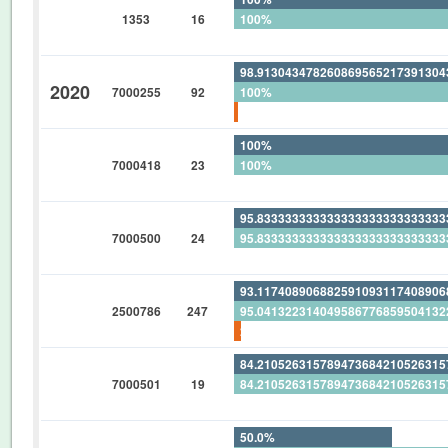
1353
16
100%
0%
98.91304347826086956521739130
2020
7000255
92
100%
1.086956521739130434782608695
100%
7000418
23
100%
0%
95.83333333333333333333333333
7000500
24
95.83333333333333333333333333
0%
93.11740890688259109311740890
2500786
247
95.04132231404958677685950413
2.024291497975708502024291497
84.21052631578947368421052631
7000501
19
84.21052631578947368421052631
0%
50.0%