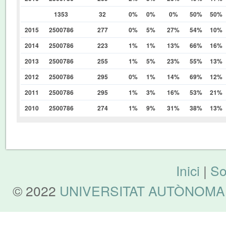
1353
32
0%
0%
0%
50%
50%
2015
2500786
277
0%
5%
27%
54%
10%
2014
2500786
223
1%
1%
13%
66%
16%
2013
2500786
255
1%
5%
23%
55%
13%
2012
2500786
295
0%
1%
14%
69%
12%
2011
2500786
295
1%
3%
16%
53%
21%
2010
2500786
274
1%
9%
31%
38%
13%
Inici
|
So
© 2022
UNIVERSITAT AUTÒNOMA