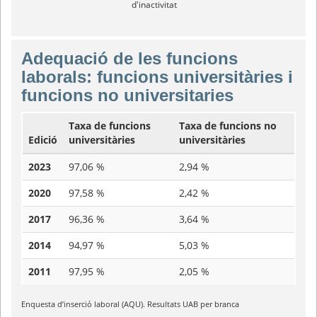
d'inactivitat
Adequació de les funcions
laborals: funcions universitàries i
funcions no universitaries
Taxa de funcions
Taxa de funcions no
Edició
universitàries
universitàries
2023
97,06 %
2,94 %
2020
97,58 %
2,42 %
2017
96,36 %
3,64 %
2014
94,97 %
5,03 %
2011
97,95 %
2,05 %
Enquesta d’inserció laboral (AQU). Resultats UAB per branca