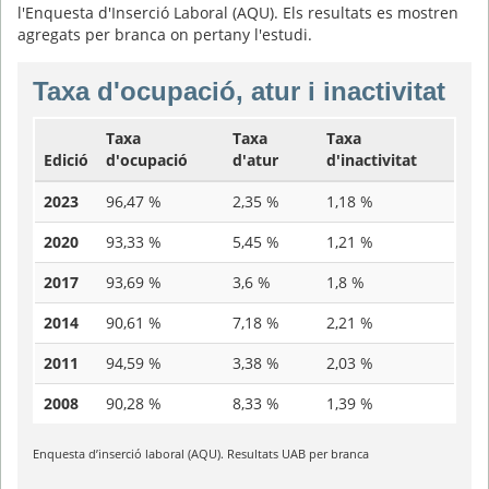
l'Enquesta d'Inserció Laboral (AQU). Els resultats es mostren
agregats per branca on pertany l'estudi.
Taxa d'ocupació, atur i inactivitat
Taxa
Taxa
Taxa
Edició
d'ocupació
d'atur
d'inactivitat
2023
96,47 %
2,35 %
1,18 %
2020
93,33 %
5,45 %
1,21 %
2017
93,69 %
3,6 %
1,8 %
2014
90,61 %
7,18 %
2,21 %
2011
94,59 %
3,38 %
2,03 %
2008
90,28 %
8,33 %
1,39 %
Enquesta d’inserció laboral (AQU). Resultats UAB per branca