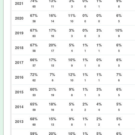
74%
13%
3%
0%
1%
9%
2021
65
11
3
0
1
8
67%
16%
11%
0%
0%
6%
2020
58
14
10
0
0
5
67%
17%
3%
0%
3%
10%
2019
63
16
3
0
3
9
67%
20%
5%
1%
1%
6%
2018
58
17
4
1
1
5
66%
17%
10%
1%
0%
6%
2017
57
15
9
1
0
5
72%
7%
12%
1%
1%
7%
2016
62
6
10
1
1
6
60%
21%
9%
1%
3%
6%
2015
53
19
8
1
3
5
65%
18%
5%
2%
4%
5%
2014
59
16
5
2
4
5
68%
15%
9%
1%
2%
5%
2013
60
13
8
1
2
4
59%
20%
10%
1%
5%
6%