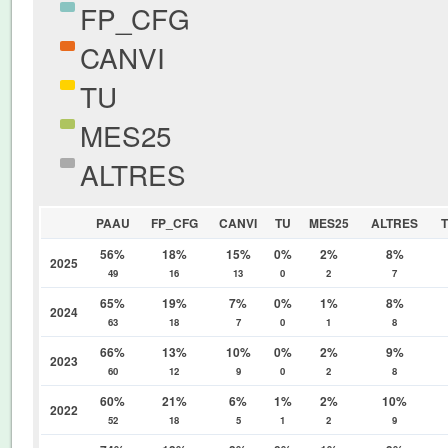
FP_CFG
CANVI
TU
MES25
ALTRES
PAAU
FP_CFG
CANVI
TU
MES25
ALTRES
56%
18%
15%
0%
2%
8%
2025
49
16
13
0
2
7
65%
19%
7%
0%
1%
8%
2024
63
18
7
0
1
8
66%
13%
10%
0%
2%
9%
2023
60
12
9
0
2
8
60%
21%
6%
1%
2%
10%
2022
52
18
5
1
2
9