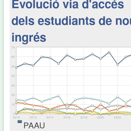
Evolució via d'accés
dels estudiants de no
ingrés
70
60
50
40
30
20
10
0
2010
2012
2014
2016
2018
2020
2022
PAAU