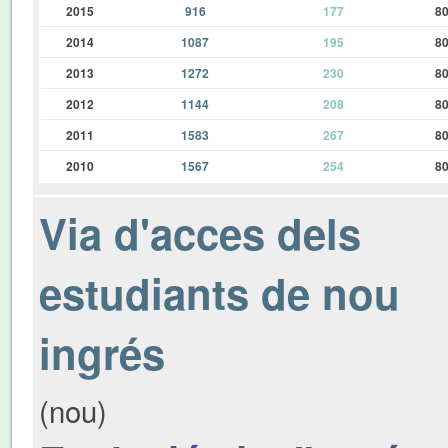
2015
916
177
8
2014
1087
195
8
2013
1272
230
8
2012
1144
208
8
2011
1583
267
8
2010
1567
254
8
Via d'acces dels
estudiants de nou
ingrés
(nou)