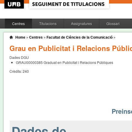
Centres
Titulacions
Assignatures
Glossari
Home
»
Centres
»
Facultat de Ciències de la Comunicació
»
Grau en Publicitat i Relacions Públ
Dades DGU
GRAU00000385
Graduat en Publicitat i Relacions Públiques
Crèdits:
240
Preinsc
Dades de