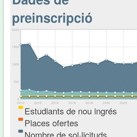
preinscripció
2000
1500
1000
500
0
2010
2012
2014
2016
2018
2020
2022
Estudiants de nou ingrés
Places ofertes
Nombre de sol·licituds