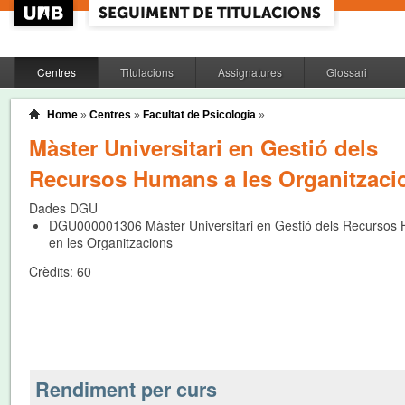
Centres
Titulacions
Assignatures
Glossari
Home
»
Centres
»
Facultat de Psicologia
»
Màster Universitari en Gestió dels
Recursos Humans a les Organitzaci
Dades DGU
DGU000001306
Màster Universitari en Gestió dels Recurso
en les Organitzacions
Crèdits:
60
Rendiment per curs