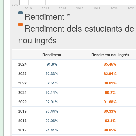
82%
2010
2012
2014
2016
2018
2020
2022
Rendiment *
Rendiment dels estudiants de
nou ingrés
Rendiment
Rendiment nou ingrés
2024
91.8%
85.46%
2023
92.33%
82.94%
2022
92.51%
90.01%
2021
92.14%
90.2%
2020
92.91%
91.68%
2019
93.44%
89.33%
2018
93.06%
93.3%
2017
91.41%
88.85%