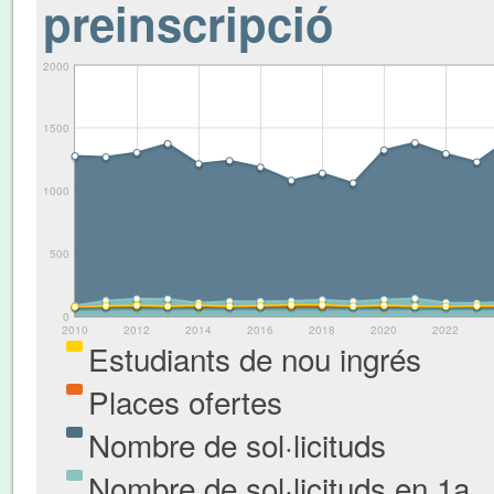
preinscripció
2000
1500
1000
500
0
2010
2012
2014
2016
2018
2020
2022
Estudiants de nou ingrés
Places ofertes
Nombre de sol·licituds
Nombre de sol·licituds en 1a