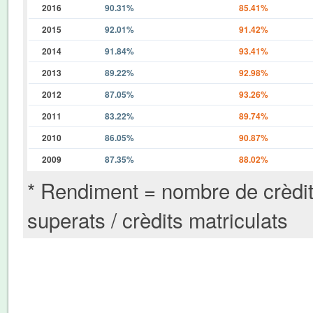
2016
90.31%
85.41%
2015
92.01%
91.42%
2014
91.84%
93.41%
2013
89.22%
92.98%
2012
87.05%
93.26%
2011
83.22%
89.74%
2010
86.05%
90.87%
2009
87.35%
88.02%
* Rendiment = nombre de crèdi
superats / crèdits matriculats