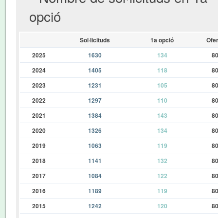
opció
Sol·licituds
1a opció
Ofer
2025
1630
134
8
2024
1405
118
8
2023
1231
105
8
2022
1297
110
8
2021
1384
143
8
2020
1326
134
8
2019
1063
119
8
2018
1141
132
8
2017
1084
122
8
2016
1189
119
8
2015
1242
120
8