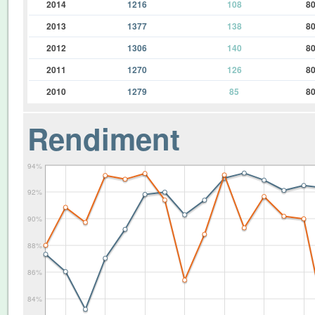
2014
1216
108
8
2013
1377
138
8
2012
1306
140
8
2011
1270
126
8
2010
1279
85
8
Rendiment
94%
92%
90%
88%
86%
84%