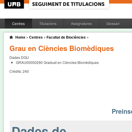
Centres
Titulacions
Assignatures
Glossari
Home
»
Centres
»
Facultat de Biociències
»
Grau en Ciències Biomèdiques
Dades DGU
GRAU00000290
Graduat en Ciències Biomèdiques
Crèdits:
240
Preinsc
Dades de