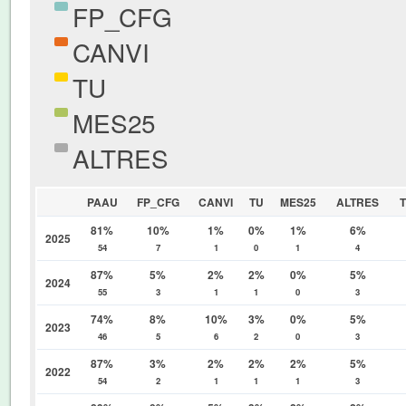
FP_CFG
CANVI
TU
MES25
ALTRES
PAAU
FP_CFG
CANVI
TU
MES25
ALTRES
81%
10%
1%
0%
1%
6%
2025
54
7
1
0
1
4
87%
5%
2%
2%
0%
5%
2024
55
3
1
1
0
3
74%
8%
10%
3%
0%
5%
2023
46
5
6
2
0
3
87%
3%
2%
2%
2%
5%
2022
54
2
1
1
1
3