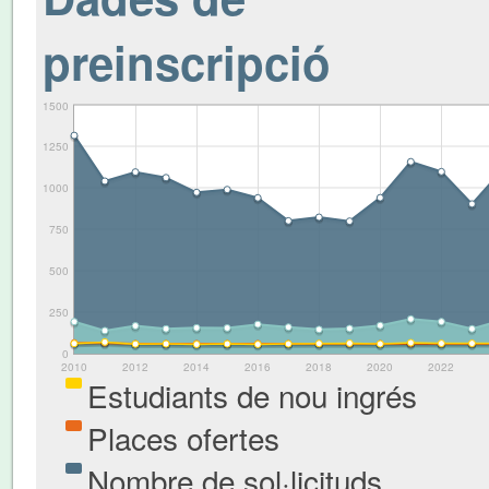
preinscripció
1500
1250
1000
750
500
250
0
2010
2012
2014
2016
2018
2020
2022
Estudiants de nou ingrés
Places ofertes
Nombre de sol·licituds