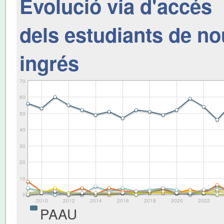
Evolució via d'accés
dels estudiants de no
ingrés
70
60
50
40
30
20
10
0
2010
2012
2014
2016
2018
2020
2022
PAAU