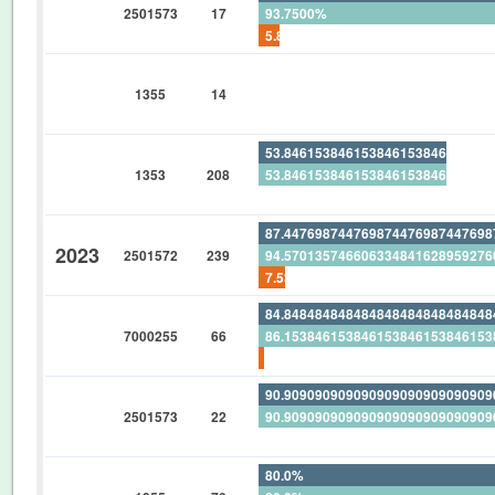
2501573
17
93.7500%
5.882352941176470588235294117
0%
1355
14
0%
0%
53.84615384615384615384615384
1353
208
53.84615384615384615384615384
0%
87.44769874476987447698744769
2023
2501572
239
94.57013574660633484162895927
7.531380753138075313807531380
84.84848484848484848484848484
7000255
66
86.15384615384615384615384615
1.515151515151515151515151515
90.90909090909090909090909090
2501573
22
90.90909090909090909090909090
0%
80.0%