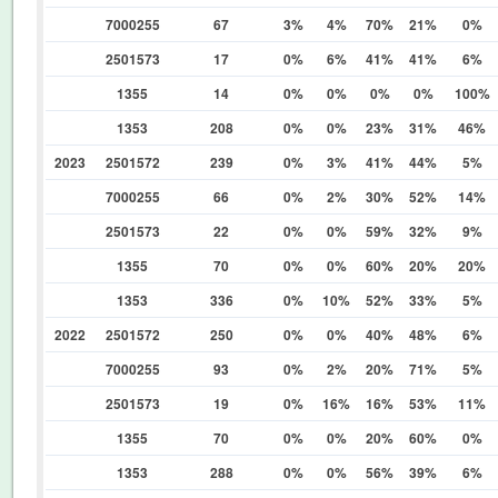
7000255
67
3%
4%
70%
21%
0%
2501573
17
0%
6%
41%
41%
6%
1355
14
0%
0%
0%
0%
100%
1353
208
0%
0%
23%
31%
46%
2023
2501572
239
0%
3%
41%
44%
5%
7000255
66
0%
2%
30%
52%
14%
2501573
22
0%
0%
59%
32%
9%
1355
70
0%
0%
60%
20%
20%
1353
336
0%
10%
52%
33%
5%
2022
2501572
250
0%
0%
40%
48%
6%
7000255
93
0%
2%
20%
71%
5%
2501573
19
0%
16%
16%
53%
11%
1355
70
0%
0%
20%
60%
0%
1353
288
0%
0%
56%
39%
6%