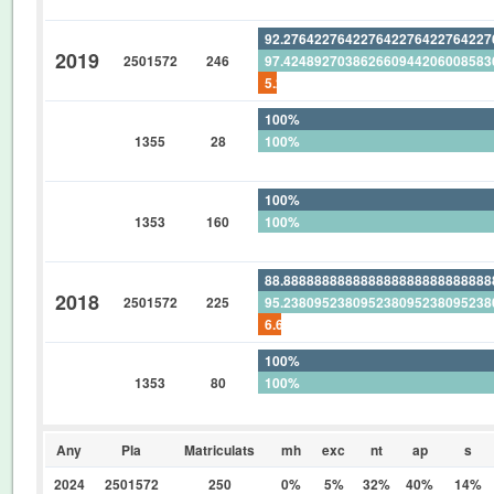
0%
92.27642276422764227642276422
2019
2501572
246
97.42489270386266094420600858
5.284552845528455284552845528
100%
1355
28
100%
0%
100%
1353
160
100%
0%
88.88888888888888888888888888
2018
2501572
225
95.23809523809523809523809523
6.666666666666666666666666666
100%
1353
80
100%
0%
Any
Pla
Matriculats
mh
exc
nt
ap
s
2024
2501572
250
0%
5%
32%
40%
14%