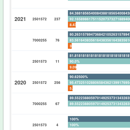
0%
84.38818565400843881856540084
2021
2501572
237
92.16589861751152073732718894
8.438818565400843881856540084
80.26315789473684210526315789
7000255
76
83.56164383561643835616438356
3.947368421052631578947368421
81.81818181818181818181818181
2501573
11
90.0%
9.090909090909090909090909090
90.62500%
2020
2501572
256
95.47325102880658436213991769
5.07812500%
89.55223880597014925373134328
7000255
67
89.55223880597014925373134328
0%
100%
2501573
4
100%