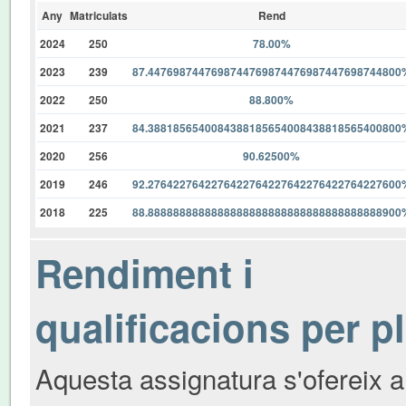
Any
Matriculats
Rend
2024
250
78.00%
2023
239
87.4476987447698744769874476987447698744800
2022
250
88.800%
2021
237
84.3881856540084388185654008438818565400800
2020
256
90.62500%
2019
246
92.2764227642276422764227642276422764227600
2018
225
88.8888888888888888888888888888888888888900
Rendiment i
qualificacions per p
Aquesta assignatura s'ofereix a