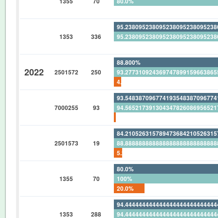
1355
70
80.0%
0%
95.23809523809523809523809523
1353
336
95.23809523809523809523809523
0%
88.800%
2022
2501572
250
93.27731092436974789915966386
4.800%
93.54838709677419354838709677
7000255
93
94.56521739130434782608695652
1.075268817204301075268817204
84.21052631578947368421052631
2501573
19
88.88888888888888888888888888
5.263157894736842105263157894
80.0%
1355
70
100%
20.0%
94.44444444444444444444444444
1353
288
94.44444444444444444444444444