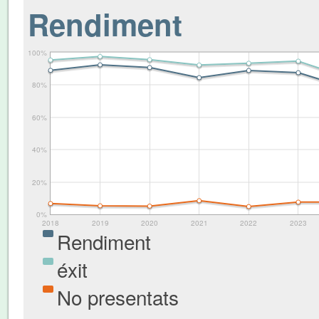
Rendiment
100%
80%
60%
40%
20%
0%
2018
2019
2020
2021
2022
2023
Rendiment
éxit
No presentats