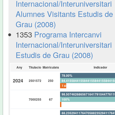
Internacional/Interuniversitari
Alumnes Visitants Estudis de
Grau (2008)
1353
Programa Intercanvi
Internacional/Interuniversitari
Estudis de Grau (2008)
Any
Titulacio
Matriculats
Indicador
78.00%
2024
2501572
250
84.41558441558441558441558441
7.600%
98.50746268656716417910447761
7000255
67
100%
1.492537313432835820895522388
88.23529411764705882352941176