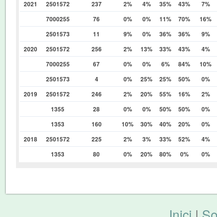
2021
2501572
237
2%
4%
35%
43%
7%
7000255
76
0%
0%
11%
70%
16%
2501573
11
9%
0%
36%
36%
9%
2020
2501572
256
2%
13%
33%
43%
4%
7000255
67
0%
0%
6%
84%
10%
2501573
4
0%
25%
25%
50%
0%
2019
2501572
246
2%
20%
55%
16%
2%
1355
28
0%
0%
50%
50%
0%
1353
160
10%
30%
40%
20%
0%
2018
2501572
225
2%
3%
33%
52%
4%
1353
80
0%
20%
80%
0%
0%
Inici
|
So