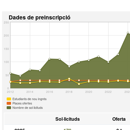
Dades de preinscripció
250
200
150
100
50
0
2012
2014
2016
2018
2020
2022
202
Estudiants de nou ingrés
Places ofertes
Nombre de sol·licituds
Sol·licituds
Oferta