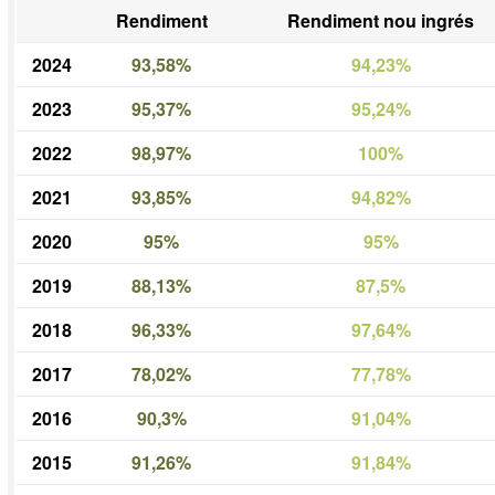
Rendiment
Rendiment nou ingrés
2024
93,58%
94,23%
2023
95,37%
95,24%
2022
98,97%
100%
2021
93,85%
94,82%
2020
95%
95%
2019
88,13%
87,5%
2018
96,33%
97,64%
2017
78,02%
77,78%
2016
90,3%
91,04%
2015
91,26%
91,84%