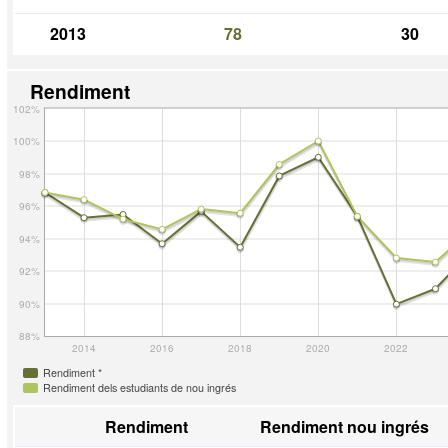
2013
78
30
Rendiment
102%
100%
98%
96%
94%
92%
90%
88%
2014
2016
2018
2020
2022
Rendiment *
Rendiment dels estudiants de nou ingrés
Rendiment
Rendiment nou ingrés