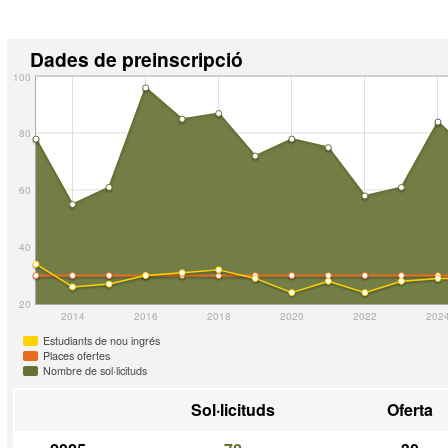
Dades de preinscripció
100
80
60
40
20
2014
2016
2018
2020
2022
202
Estudiants de nou ingrés
Places ofertes
Nombre de sol·licituds
Sol·licituds
Oferta