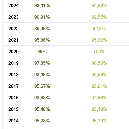
2024
93,41%
94,68%
2023
90,91%
92,55%
2022
89,96%
92,8%
2021
95,36%
95,36%
2020
99%
100%
2019
97,85%
98,56%
2018
93,46%
95,56%
2017
95,67%
95,81%
2016
93,68%
94,56%
2015
95,48%
95,19%
2014
95,28%
96,39%