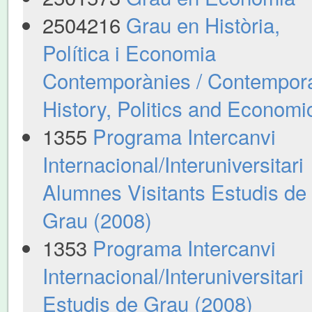
2504216
Grau en Història,
Política i Economia
Contemporànies / Contempor
History, Politics and Economi
1355
Programa Intercanvi
Internacional/Interuniversitari
Alumnes Visitants Estudis de
Grau (2008)
1353
Programa Intercanvi
Internacional/Interuniversitari
Estudis de Grau (2008)