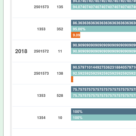
94.07407407407407407407407407
2501573
135
94.07407407407407407407407407
0%
86.36363636363636363636363636
1353
352
95.00%
9.090909090909090909090909090
90.90909090909090909090909090
2018
2501572
11
90.90909090909090909090909090
0%
90.57971014492753623188405797
2501573
138
92.59259259259259259259259259
2.173913043478260869565217391
75.75757575757575757575757575
1353
528
75.75757575757575757575757575
0%
100%
1354
10
100%
0%
0%