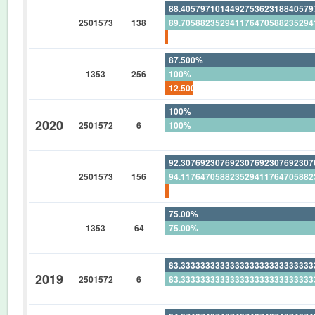
88.40579710144927536231884057
2501573
138
89.70588235294117647058823529
1.449275362318840579710144927
87.500%
1353
256
100%
12.500%
100%
2020
2501572
6
100%
0%
92.30769230769230769230769230
2501573
156
94.11764705882352941176470588
1.923076923076923076923076923
75.00%
1353
64
75.00%
0%
83.33333333333333333333333333
2019
2501572
6
83.33333333333333333333333333
0%