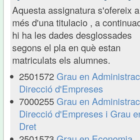
Aquesta assignatura s'ofereix a
més d'una titulacio , a continua
hi ha les dades desglossades
segons el pla en què estan
matriculats els alumnes.
2501572
Grau en Administraci
Direcció d'Empreses
7000255
Grau en Administraci
Direcció d'Empreses i Grau e
Dret
2501573
Grau en Economia