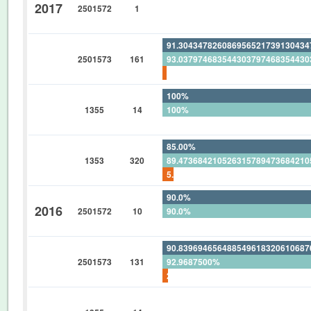
2017
2501572
1
0%
0%
91.30434782608695652173913043
2501573
161
93.03797468354430379746835443
1.863354037267080745341614906
100%
1355
14
100%
0%
85.00%
1353
320
89.47368421052631578947368421
5.00%
90.0%
2016
2501572
10
90.0%
0%
90.83969465648854961832061068
2501573
131
92.9687500%
2.290076335877862595419847328
0%