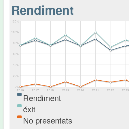
Rendiment
120%
100%
80%
60%
40%
20%
0%
2016
2017
2018
2019
2020
2021
2022
2023
Rendiment
éxit
No presentats