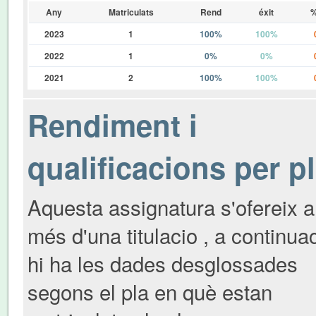
Any
Matriculats
Rend
éxit
%
2023
1
100%
100%
2022
1
0%
0%
2021
2
100%
100%
Rendiment i
qualificacions per p
Aquesta assignatura s'ofereix a
més d'una titulacio , a continua
hi ha les dades desglossades
segons el pla en què estan