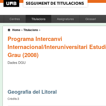
Centres
Titulacions
Assignatures
Glossari
Home
»
Titulacions
»
Programa Intercanvi
Internacional/Interuniversitari Estud
Grau (2008)
Dades DGU
Geografia del Litoral
Crèdits:
3