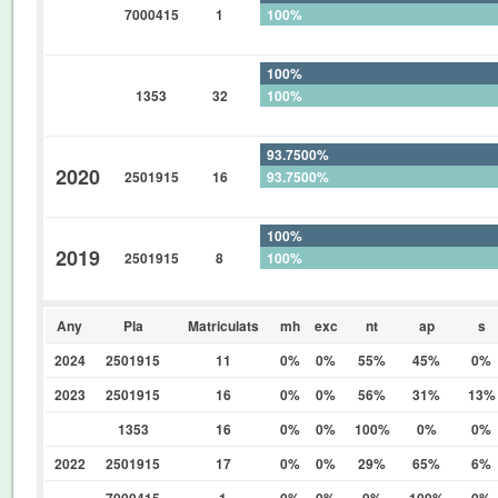
7000415
1
100%
0%
100%
1353
32
100%
0%
93.7500%
2020
2501915
16
93.7500%
0%
100%
2019
2501915
8
100%
0%
Any
Pla
Matriculats
mh
exc
nt
ap
s
2024
2501915
11
0%
0%
55%
45%
0%
2023
2501915
16
0%
0%
56%
31%
13%
1353
16
0%
0%
100%
0%
0%
2022
2501915
17
0%
0%
29%
65%
6%
7000415
1
0%
0%
0%
100%
0%