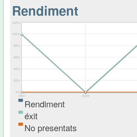
Rendiment
120%
100%
80%
60%
40%
20%
0%
2021
2022
Rendiment
éxit
No presentats