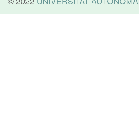
© 2022
UNIVERSITAT AUTÒNOMA