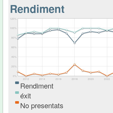
Rendiment
120%
100%
80%
60%
40%
20%
0%
2012
2014
2016
2018
2020
2022
Rendiment
éxit
No presentats