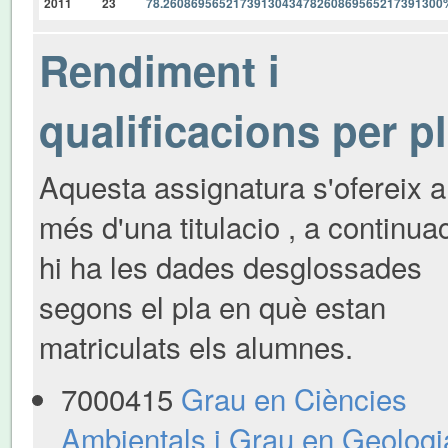
2011
23
78.2608695652173913043478260869565217391300
Rendiment i
qualificacions per p
Aquesta assignatura s'ofereix a
més d'una titulacio , a continua
hi ha les dades desglossades
segons el pla en què estan
matriculats els alumnes.
7000415
Grau en Ciències
Ambientals i Grau en Geologi