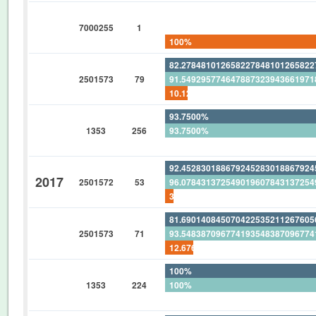
0%
7000255
1
0%
100%
82.27848101265822784810126582
2501573
79
91.54929577464788732394366197
10.12658227848101265822784810
93.7500%
1353
256
93.7500%
0%
92.45283018867924528301886792
2017
2501572
53
96.07843137254901960784313725
3.773584905660377358490566037
81.69014084507042253521126760
2501573
71
93.54838709677419354838709677
12.67605633802816901408450704
100%
1353
224
100%
0%