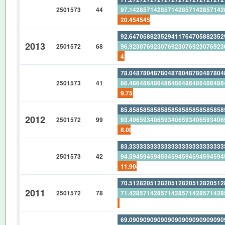
2501573
44
97.14285714285714285714285714
20.45454545454545454545454545
92.64705882352941176470588235
2013
2501572
68
96.92307692307692307692307692
4.411764705882352941176470588
78.04878048780487804878048780
2501573
41
86.48648648648648648648648648
9.756097560975609756097560975
85.85858585858585858585858585
2012
2501572
99
93.40659340659340659340659340
8.080808080808080808080808080
83.33333333333333333333333333
2501573
42
94.59459459459459459459459459
11.90476190476190476190476190
70.51282051282051282051282051
2011
2501572
78
71.42857142857142857142857142
1.282051282051282051282051282
69.09090909090909090909090909