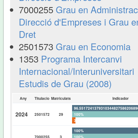
7000255
Grau en Administraci
Direcció d'Empreses i Grau e
Dret
2501573
Grau en Economia
1353
Programa Intercanvi
Internacional/Interuniversitari
Estudis de Grau (2008)
Any
Titulacio
Matriculats
Indicador
96.55172413793103448275862068
2024
2501572
29
100%
3.448275862068965517241379310
100%
7000255
3
100%