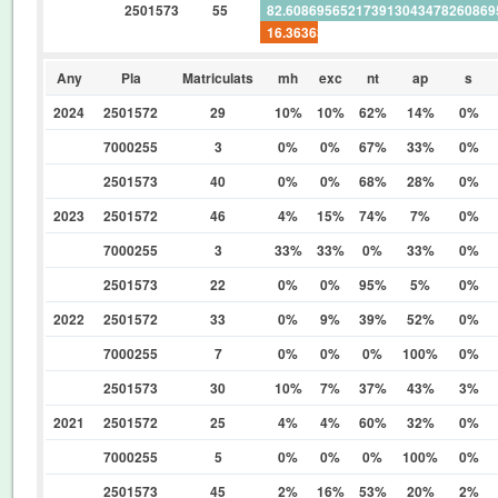
2501573
55
82.60869565217391304347826086
16.36363636363636363636363636
Any
Pla
Matriculats
mh
exc
nt
ap
s
2024
2501572
29
10%
10%
62%
14%
0%
7000255
3
0%
0%
67%
33%
0%
2501573
40
0%
0%
68%
28%
0%
2023
2501572
46
4%
15%
74%
7%
0%
7000255
3
33%
33%
0%
33%
0%
2501573
22
0%
0%
95%
5%
0%
2022
2501572
33
0%
9%
39%
52%
0%
7000255
7
0%
0%
0%
100%
0%
2501573
30
10%
7%
37%
43%
3%
2021
2501572
25
4%
4%
60%
32%
0%
7000255
5
0%
0%
0%
100%
0%
2501573
45
2%
16%
53%
20%
2%