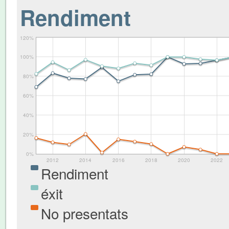
Rendiment
120%
100%
80%
60%
40%
20%
0%
2012
2014
2016
2018
2020
2022
Rendiment
éxit
No presentats