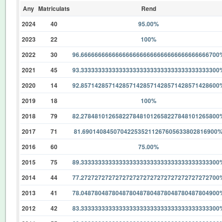
Any
Matriculats
Rend
2024
40
95.00%
2023
22
100%
2022
30
96.6666666666666666666666666666666666666700
2021
45
93.3333333333333333333333333333333333333300
2020
14
92.8571428571428571428571428571428571428600
2019
18
100%
2018
79
82.2784810126582278481012658227848101265800
2017
71
81.690140845070422535211267605633802816900
2016
60
75.00%
2015
75
89.3333333333333333333333333333333333333300
2014
44
77.2727272727272727272727272727272727272700
2013
41
78.0487804878048780487804878048780487804900
2012
42
83.3333333333333333333333333333333333333300