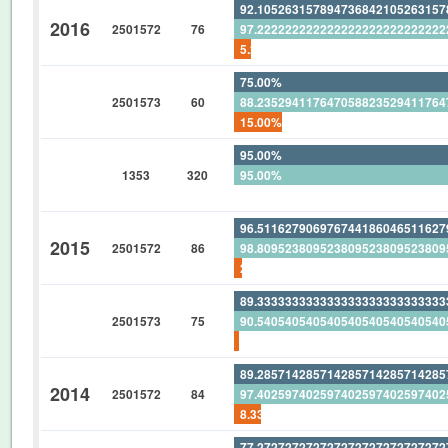
92.10526315789473684210526315
2016
2501572
76
97.22222222222222222222222222
5.263157894736842105263157894
75.00%
2501573
60
88.23529411764705882352941176
15.00%
95.00%
1353
320
95.00%
0%
96.51162790697674418604651162
2015
2501572
86
98.80952380952380952380952380
2.325581395348837209302325581
89.33333333333333333333333333
2501573
75
90.54054054054054054054054054
1.333333333333333333333333333
89.28571428571428571428571428
2014
2501572
84
97.40259740259740259740259740
8.333333333333333333333333333
77.27272727272727272727272727