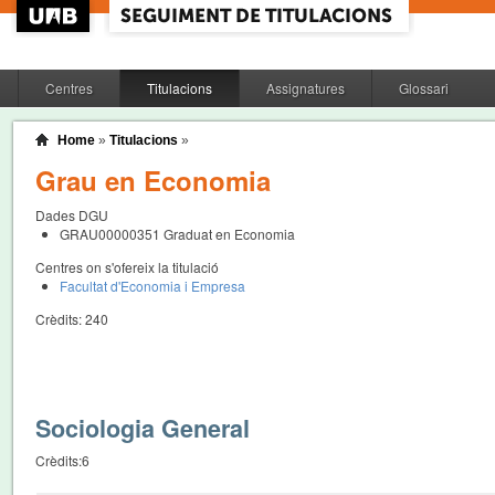
Centres
Titulacions
Assignatures
Glossari
Home
»
Titulacions
»
Grau en Economia
Dades DGU
GRAU00000351
Graduat en Economia
Centres on s'ofereix la titulació
Facultat d'Economia i Empresa
Crèdits:
240
Sociologia General
Crèdits:
6