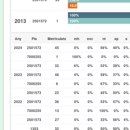
10.0%
100%
2013
2501572
1
100%
0%
Any
Pla
Matriculats
mh
exc
nt
ap
s
2024
2501572
45
0%
0%
56%
40%
0%
7000255
1
100%
0%
0%
0%
0%
2501573
32
6%
0%
53%
38%
0%
2023
2501572
46
4%
0%
59%
37%
0%
7000255
6
0%
0%
67%
33%
0%
2501573
22
0%
5%
45%
50%
0%
2022
2501572
36
0%
0%
53%
47%
0%
7000255
13
0%
0%
100%
0%
0%
2501573
27
4%
0%
33%
56%
4%
1353
32
0%
0%
50%
50%
0%