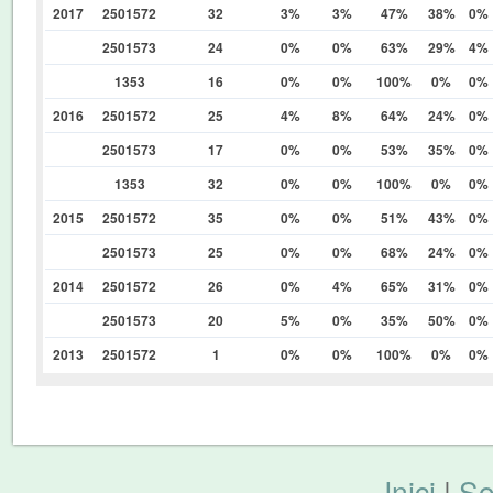
2017
2501572
32
3%
3%
47%
38%
0%
2501573
24
0%
0%
63%
29%
4%
1353
16
0%
0%
100%
0%
0%
2016
2501572
25
4%
8%
64%
24%
0%
2501573
17
0%
0%
53%
35%
0%
1353
32
0%
0%
100%
0%
0%
2015
2501572
35
0%
0%
51%
43%
0%
2501573
25
0%
0%
68%
24%
0%
2014
2501572
26
0%
4%
65%
31%
0%
2501573
20
5%
0%
35%
50%
0%
2013
2501572
1
0%
0%
100%
0%
0%
Inici
|
So