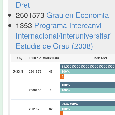
Dret
2501573
Grau en Economia
1353
Programa Intercanvi
Internacional/Interuniversitari
Estudis de Grau (2008)
Any
Titulacio
Matriculats
Indicador
95.55555555555555555555555555
2024
2501572
45
100%
4.444444444444444444444444444
100%
7000255
1
100%
0%
96.87500%
2501573
32
100%
3.12500%