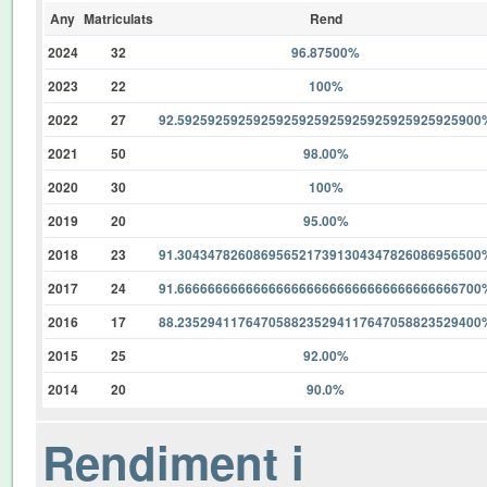
Any
Matriculats
Rend
2024
32
96.87500%
2023
22
100%
2022
27
92.5925925925925925925925925925925925925900
2021
50
98.00%
2020
30
100%
2019
20
95.00%
2018
23
91.3043478260869565217391304347826086956500
2017
24
91.6666666666666666666666666666666666666700
2016
17
88.2352941176470588235294117647058823529400
2015
25
92.00%
2014
20
90.0%
Rendiment i