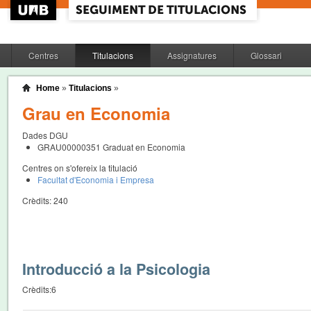
Centres
Titulacions
Assignatures
Glossari
Home
»
Titulacions
»
Grau en Economia
Dades DGU
GRAU00000351
Graduat en Economia
Centres on s'ofereix la titulació
Facultat d'Economia i Empresa
Crèdits:
240
Introducció a la Psicologia
Crèdits:
6