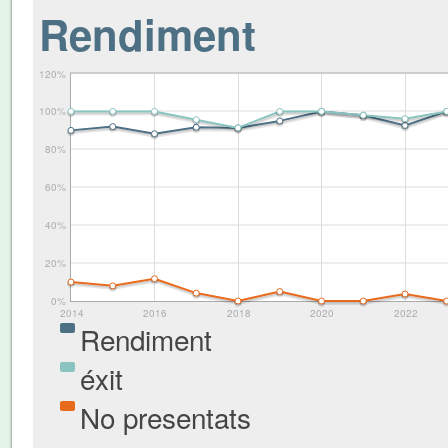
Rendiment
120%
100%
80%
60%
40%
20%
0%
2014
2016
2018
2020
2022
Rendiment
éxit
No presentats