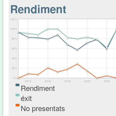
Rendiment
120%
100%
80%
60%
40%
20%
0%
2014
2016
2018
2020
2022
Rendiment
éxit
No presentats