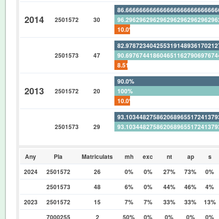
86.66666666666666666666666666
2014
2501572
30
96.29629629629629629629629629
10.0%
82.97872340425531914893617021
2501573
47
90.69767441860465116279069767
8.510638297872340425531914893
90.0%
2013
2501572
20
100%
10.0%
93.10344827586206896551724137
2501573
29
93.10344827586206896551724137
0%
Any
Pla
Matriculats
mh
exc
nt
ap
s
2024
2501572
26
0%
0%
27%
73%
0%
2501573
48
6%
0%
44%
46%
4%
2023
2501572
15
7%
7%
33%
33%
13%
7000255
2
50%
0%
0%
0%
0%