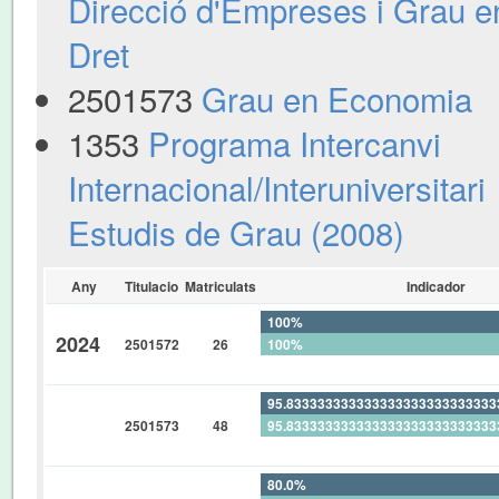
Direcció d'Empreses i Grau e
Dret
2501573
Grau en Economia
1353
Programa Intercanvi
Internacional/Interuniversitari
Estudis de Grau (2008)
Any
Titulacio
Matriculats
Indicador
100%
2024
2501572
26
100%
0%
95.83333333333333333333333333
2501573
48
95.83333333333333333333333333
0%
80.0%