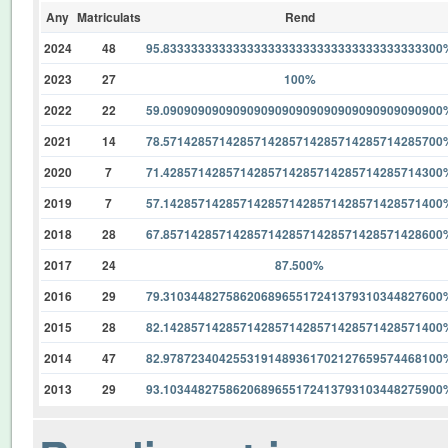
Any
Matriculats
Rend
2024
48
95.8333333333333333333333333333333333333300
2023
27
100%
2022
22
59.0909090909090909090909090909090909090900
2021
14
78.5714285714285714285714285714285714285700
2020
7
71.4285714285714285714285714285714285714300
2019
7
57.1428571428571428571428571428571428571400
2018
28
67.8571428571428571428571428571428571428600
2017
24
87.500%
2016
29
79.3103448275862068965517241379310344827600
2015
28
82.1428571428571428571428571428571428571400
2014
47
82.9787234042553191489361702127659574468100
2013
29
93.1034482758620689655172413793103448275900