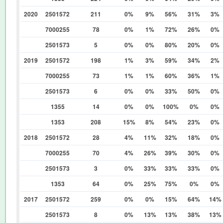
2020
2501572
211
0%
9%
56%
31%
3%
7000255
78
0%
1%
72%
26%
0%
2501573
5
0%
0%
80%
20%
0%
2019
2501572
198
1%
3%
59%
34%
2%
7000255
73
1%
1%
60%
36%
1%
2501573
6
0%
0%
33%
50%
0%
1355
14
0%
0%
100%
0%
0%
1353
208
15%
8%
54%
23%
0%
2018
2501572
28
4%
11%
32%
18%
0%
7000255
70
4%
26%
39%
30%
0%
2501573
3
0%
33%
33%
33%
0%
1353
64
0%
25%
75%
0%
0%
2017
2501572
259
0%
0%
15%
64%
14%
2501573
8
0%
13%
13%
38%
13%