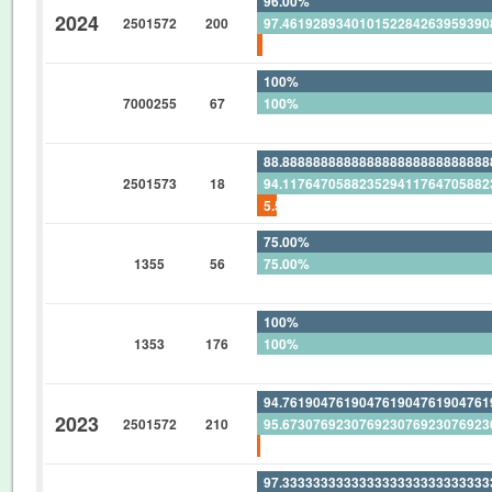
96.00%
2024
2501572
200
97.46192893401015228426395939
1.500%
100%
7000255
67
100%
0%
88.88888888888888888888888888
2501573
18
94.11764705882352941176470588
5.555555555555555555555555555
75.00%
1355
56
75.00%
0%
100%
1353
176
100%
0%
94.76190476190476190476190476
2023
2501572
210
95.67307692307692307692307692
0.952380952380952380952380952
97.33333333333333333333333333