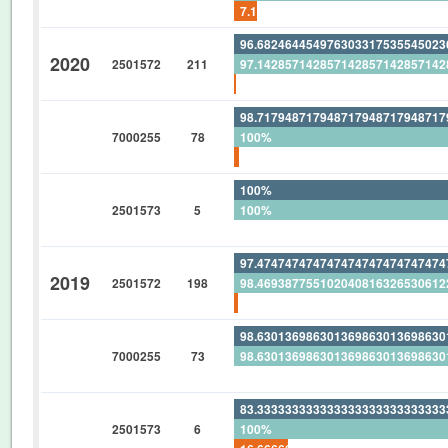
7.142857142857142857142857142
96.68246445497630331753554502
2020
2501572
211
97.14285714285714285714285714
0.473933649289099526066350710
98.71794871794871794871794871
7000255
78
100%
1.282051282051282051282051282
100%
2501573
5
100%
0%
97.47474747474747474747474747
2019
2501572
198
98.46938775510204081632653061
1.010101010101010101010101010
98.63013698630136986301369863
7000255
73
98.63013698630136986301369863
0%
83.33333333333333333333333333
2501573
6
100%