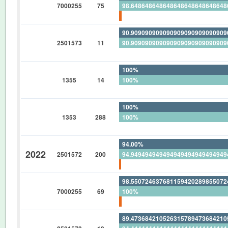
7000255
75
98.64864864864864864864864864
1.333333333333333333333333333
90.90909090909090909090909090
2501573
11
90.90909090909090909090909090
0%
100%
1355
14
100%
0%
100%
1353
288
100%
0%
94.00%
2022
2501572
200
94.94949494949494949494949494
1.00%
98.55072463768115942028985507
7000255
69
100%
1.449275362318840579710144927
89.47368421052631578947368421