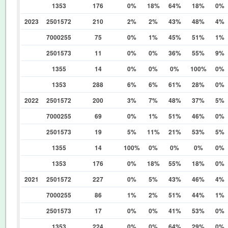
1353
176
0%
18%
64%
18%
0%
2023
2501572
210
2%
2%
43%
48%
4%
7000255
75
0%
1%
45%
51%
1%
2501573
11
0%
0%
36%
55%
9%
1355
14
0%
0%
0%
100%
0%
1353
288
6%
6%
61%
28%
0%
2022
2501572
200
3%
7%
48%
37%
5%
7000255
69
0%
1%
51%
46%
0%
2501573
19
5%
11%
21%
53%
5%
1355
14
100%
0%
0%
0%
0%
1353
176
0%
18%
55%
18%
0%
2021
2501572
227
0%
5%
43%
46%
4%
7000255
86
1%
2%
51%
44%
1%
2501573
17
0%
0%
41%
53%
0%
1353
224
0%
0%
64%
29%
0%