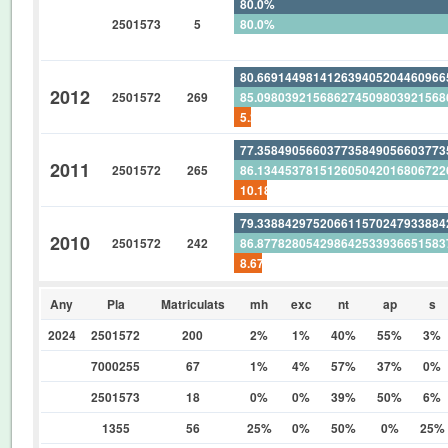
80.0%
2501573
5
80.0%
0%
80.66914498141263940520446096
2012
2501572
269
85.09803921568627450980392156
5.204460966542750929368029739
77.35849056603773584905660377
2011
2501572
265
86.13445378151260504201680672
10.18867924528301886792452830
79.33884297520661157024793388
2010
2501572
242
86.87782805429864253393665158
8.677685950413223140495867768
Any
Pla
Matriculats
mh
exc
nt
ap
s
2024
2501572
200
2%
1%
40%
55%
3%
7000255
67
1%
4%
57%
37%
0%
2501573
18
0%
0%
39%
50%
6%
1355
56
25%
0%
50%
0%
25%