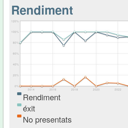
Rendiment
120%
100%
80%
60%
40%
20%
0%
2014
2016
2018
2020
2022
Rendiment
éxit
No presentats