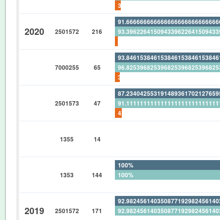
3.703703703703703703703703703
91.66666666666666666666666666
2020
2501572
216
93.39622641509433962264150943
1.851851851851851851851851851
93.84615384615384615384615384
7000255
65
96.82539682539682539682539682
3.076923076923076923076923076
87.23404255319148936170212765
2501573
47
91.11111111111111111111111111
4.255319148936170212765957446
0%
1355
14
0%
0%
100%
1353
144
100%
0%
92.98245614035087719298245614
2019
2501572
171
92.98245614035087719298245614