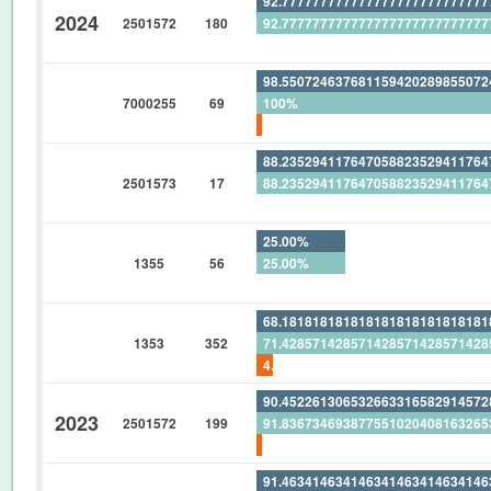
92.77777777777777777777777777
2024
2501572
180
92.77777777777777777777777777
0%
98.55072463768115942028985507
7000255
69
100%
1.449275362318840579710144927
88.23529411764705882352941176
2501573
17
88.23529411764705882352941176
0%
25.00%
1355
56
25.00%
0%
68.18181818181818181818181818
1353
352
71.42857142857142857142857142
4.545454545454545454545454545
90.45226130653266331658291457
2023
2501572
199
91.83673469387755102040816326
1.507537688442211055276381909
91.46341463414634146341463414