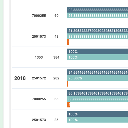
0%
93.33333333333333333333333333
7000255
60
93.33333333333333333333333333
0%
81.39534883720930232558139534
2501573
43
83.33333333333333333333333333
2.325581395348837209302325581
100%
1353
384
100%
0%
94.55445544554455445544554455
2018
2501572
202
95.500%
0.990099009900990099009900990
86.15384615384615384615384615
7000255
65
88.88888888888888888888888888
3.076923076923076923076923076
100%
2501573
35
100%
0%