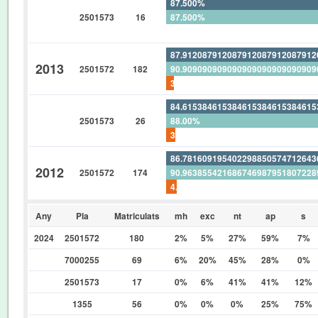
87.500%
2501573
16
87.500%
0%
87.91208791208791208791208791
2013
2501572
182
90.90909090909090909090909090
3.296703296703296703296703296
84.61538461538461538461538461
2501573
26
88.00%
3.846153846153846153846153846
86.78160919540229885057471264
2012
2501572
174
90.96385542168674698795180722
4.597701149425287356321839080
Any
Pla
Matriculats
mh
exc
nt
ap
s
2024
2501572
180
2%
5%
27%
59%
7%
7000255
69
6%
20%
45%
28%
0%
2501573
17
0%
6%
41%
41%
12%
1355
56
0%
0%
0%
25%
75%