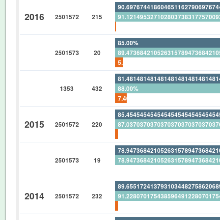
90.69767441860465116279069767
2016
2501572
215
91.12149532710280373831775700
0.465116279069767441860465116
85.00%
2501573
20
89.47368421052631578947368421
5.00%
81.48148148148148148148148148
1353
432
88.00%
7.407407407407407407407407407
85.45454545454545454545454545
2015
2501572
220
87.03703703703703703703703703
1.818181818181818181818181818
78.94736842105263157894736842
2501573
19
78.94736842105263157894736842
0%
89.65517241379310344827586206
2014
2501572
232
91.22807017543859649122807017
1.724137931034482758620689655