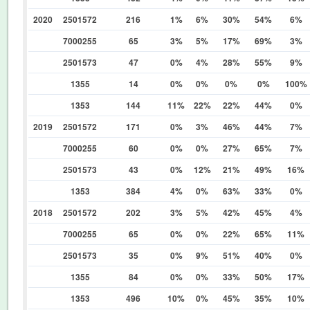
2020
2501572
216
1%
6%
30%
54%
6%
7000255
65
3%
5%
17%
69%
3%
2501573
47
0%
4%
28%
55%
9%
1355
14
0%
0%
0%
0%
100%
1353
144
11%
22%
22%
44%
0%
2019
2501572
171
0%
3%
46%
44%
7%
7000255
60
0%
0%
27%
65%
7%
2501573
43
0%
12%
21%
49%
16%
1353
384
4%
0%
63%
33%
0%
2018
2501572
202
3%
5%
42%
45%
4%
7000255
65
0%
0%
22%
65%
11%
2501573
35
0%
9%
51%
40%
0%
1355
84
0%
0%
33%
50%
17%
1353
496
10%
0%
45%
35%
10%