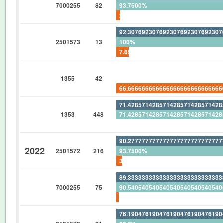
7000255
82
93.7500%
2.439024390243902439024390243
92.30769230769230769230769230
2501573
13
100%
7.692307692307692307692307692
0%
1355
42
0%
66.66666666666666666666666666
71.42857142857142857142857142
1353
448
71.42857142857142857142857142
0%
90.27777777777777777777777777
2022
2501572
216
93.7500%
3.703703703703703703703703703
89.33333333333333333333333333
7000255
75
90.54054054054054054054054054
1.333333333333333333333333333
76.19047619047619047619047619