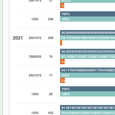
2501573
21
80.0%
4.761904761904761904761904761
100%
1353
336
100%
0%
90.90909090909090909090909090
2021
2501572
209
93.13725490196078431372549019
2.392344497607655502392344497
82.43243243243243243243243243
7000255
74
87.14285714285714285714285714
5.405405405405405405405405405
94.11764705882352941176470588
2501573
17
100%
5.882352941176470588235294117
100%
1355
28
100%
0%
81.48148148148148148148148148
1353
432
84.61538461538461538461538461