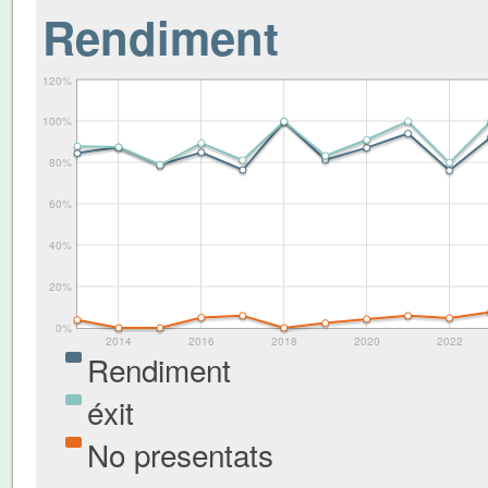
Rendiment
120%
100%
80%
60%
40%
20%
0%
2014
2016
2018
2020
2022
Rendiment
éxit
No presentats