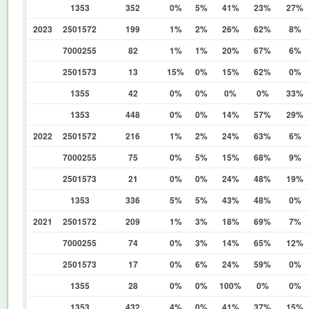
1353
352
0%
5%
41%
23%
27%
2023
2501572
199
1%
2%
26%
62%
8%
7000255
82
1%
1%
20%
67%
6%
2501573
13
15%
0%
15%
62%
0%
1355
42
0%
0%
0%
0%
33%
1353
448
0%
0%
14%
57%
29%
2022
2501572
216
1%
2%
24%
63%
6%
7000255
75
0%
5%
15%
68%
9%
2501573
21
0%
0%
24%
48%
19%
1353
336
5%
5%
43%
48%
0%
2021
2501572
209
1%
3%
18%
69%
7%
7000255
74
0%
3%
14%
65%
12%
2501573
17
0%
6%
24%
59%
0%
1355
28
0%
0%
100%
0%
0%
1353
432
4%
0%
41%
37%
15%