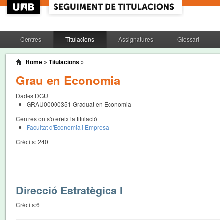
Centres
Titulacions
Assignatures
Glossari
Home
»
Titulacions
»
Grau en Economia
Dades DGU
GRAU00000351
Graduat en Economia
Centres on s'ofereix la titulació
Facultat d'Economia i Empresa
Crèdits:
240
Direcció Estratègica I
Crèdits:
6