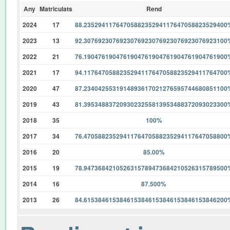
Any
Matriculats
Rend
2024
17
88.2352941176470588235294117647058823529400
2023
13
92.3076923076923076923076923076923076923100
2022
21
76.1904761904761904761904761904761904761900
2021
17
94.1176470588235294117647058823529411764700
2020
47
87.2340425531914893617021276595744680851100
2019
43
81.3953488372093023255813953488372093023300
2018
35
100%
2017
34
76.4705882352941176470588235294117647058800
2016
20
85.00%
2015
19
78.9473684210526315789473684210526315789500
2014
16
87.500%
2013
26
84.6153846153846153846153846153846153846200