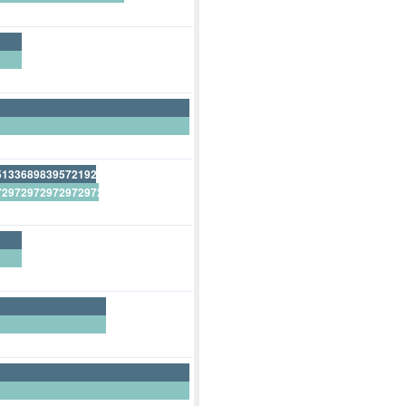
52173913043478260900%
513368983957219251300%
729729729729729729700%
18716577540106951900%