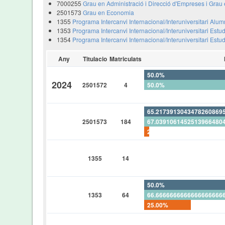
7000255
Grau en Administració i Direcció d'Empreses i Grau 
2501573
Grau en Economia
1355
Programa Intercanvi Internacional/Interuniversitari Alu
1353
Programa Intercanvi Internacional/Interuniversitari Estu
1354
Programa Intercanvi Internacional/Interuniversitari Estu
Any
Titulacio
Matriculats
50.0%
2024
2501572
4
50.0%
0%
65.2173913043478260869
2501573
184
67.0391061452513966480
2.71739130434782608695
0%
1355
14
0%
0%
50.0%
1353
64
66.6666666666666666666
25.00%
0%