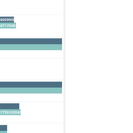
980099502487562189100%
487179487179487179500%
10447761194029850700%
666666666666666666700%
666666666666666666700%
877551020408163265300%