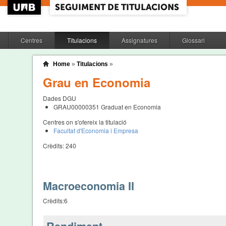
Centres
Titulacions
Assignatures
Glossari
Home
»
Titulacions
»
Grau en Economia
Dades DGU
GRAU00000351
Graduat en Economia
Centres on s'ofereix la titulació
Facultat d'Economia i Empresa
Crèdits:
240
Macroeconomia II
Crèdits:
6