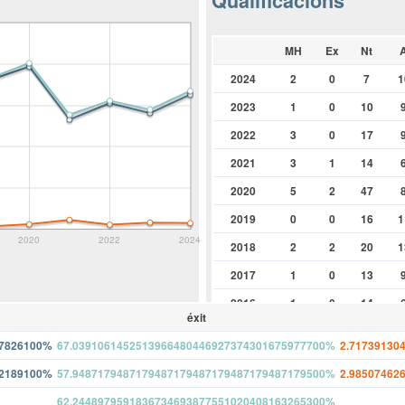
Qualificacions
MH
Ex
Nt
2024
2
0
7
1
2023
1
0
10
2022
3
0
17
2021
3
1
14
2020
5
2
47
2019
0
0
16
1
2020
2022
2024
2018
2
2
20
1
2017
1
0
13
2016
1
0
14
éxit
2015
3
1
9
47826100%
67.0391061452513966480446927374301675977700%
2.71739130
2014
0
2
45
62189100%
57.9487179487179487179487179487179487179500%
2.98507462
2013
2
3
47
1
62.2448979591836734693877551020408163265300%