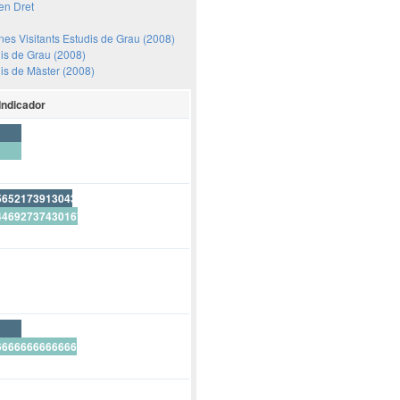
en Dret
mnes Visitants Estudis de Grau (2008)
dis de Grau (2008)
dis de Màster (2008)
Indicador
565217391304347826100%
446927374301675977700%
65217391304347826100%
666666666666666666700%