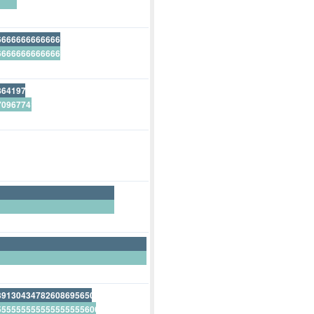
666666666666666666700%
666666666666666666700%
864197530864197530900%
709677419354838709700%
09876543209876543200%
111111111111111111100%
391304347826086956500%
555555555555555555600%