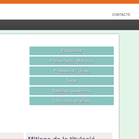
CONTACTE
Fitxa inicial
Preinscripció / Matrícula
Professorat / Grups
Taxes
Resultats acadèmics
La titulació en xifres