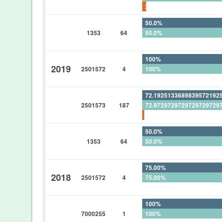
2.17391304347826086956
50.0%
1353
64
50.0%
0%
100%
2019
2501572
4
100%
0%
72.1925133689839572192
2501573
187
72.9729729729729729729
1.06951871657754010695
50.0%
1353
64
50.0%
0%
75.00%
2018
2501572
4
75.00%
0%
100%
7000255
1
100%