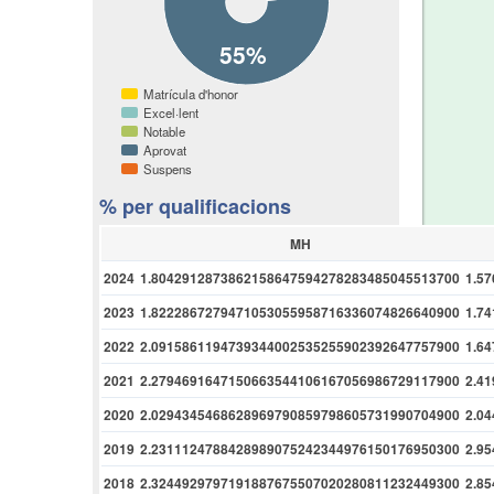
55%
Matrícula d'honor
Excel·lent
Notable
Aprovat
Suspens
% per qualificacions
MH
2024
1.8042912873862158647594278283485045513700
1.5
2023
1.8222867279471053055958716336074826640900
1.7
2022
2.0915861194739344002535255902392647757900
1.6
2021
2.2794691647150663544106167056986729117900
2.4
2020
2.0294345468628969790859798605731990704900
2.0
2019
2.2311124788428989075242344976150176950300
2.9
2018
2.3244929797191887675507020280811232449300
2.8