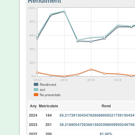
Rendiment
100%
80%
60%
40%
20%
0%
2012
2014
2016
2018
Rendiment
éxit
No presentats
Any
Matriculats
Rend
2024
184
65.21739130434782608695652173913043
2023
201
56.21890547263681592039800995024875
2022
200
61.00%