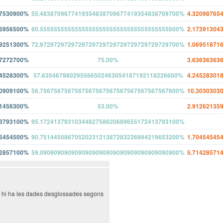
2012
2
0
16
97530900%
55.4838709677419354838709677419354838709700%
4.32098765
86956500%
80.5555555555555555555555555555555555555600%
2.17391304
19251300%
72.9729729729729729729729729729729729729700%
1.06951871
27272700%
75.00%
3.63636363
24528300%
57.635467980295566502463054187192118226600%
4.24528301
90909100%
56.7567567567567567567567567567567567567600%
10.3030303
51456300%
53.00%
2.91262135
13793100%
95.1724137931034482758620689655172413793100%
45454500%
90.7514450867052023121387283236994219653200%
1.70454545
42857100%
59.0909090909090909090909090909090909090900%
5.71428571
ió hi ha les dades desglossades segons