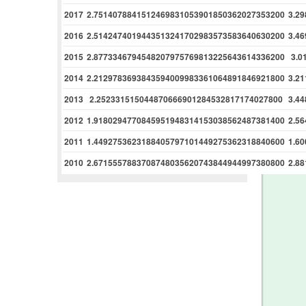
2017
2.7514078841512469831053901850362027353200
3.2
2016
2.5142474019443513241702983573583640630200
3.4
2015
2.8773346794548207975769813225643614336200
3.0
2014
2.2129783693843594009983361064891846921800
3.2
2013
2.252331515044870666901284532817174027800
3.4
2012
1.9180294770845951948314153038562487381400
2.5
2011
1.4492753623188405797101449275362318840600
1.6
2010
2.6715557883708748035620743844944997380800
2.8