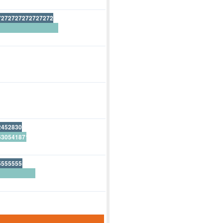
727272727272727272700%
63636363636363636400%
333333333333333333300%
111111111111111111100%
245283018867924528300%
63054187192118226600%
18867924528301886800%
555555555555555555600%
111111111111111111100%