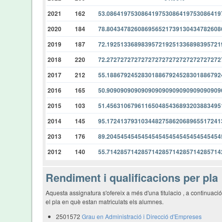
2021
162
53.08641975308641975308641975308641
2020
184
78.80434782608695652173913043478260
2019
187
72.19251336898395721925133689839572
2018
220
72.27272727272727272727272727272727
2017
212
55.18867924528301886792452830188679
2016
165
50.90909090909090909090909090909090
2015
103
51.45631067961165048543689320388349
2014
145
95.17241379310344827586206896551724
2013
176
89.20454545454545454545454545454545
2012
140
55.71428571428571428571428571428571
Rendiment i qualificacions per pla
Aquesta assignatura s'ofereix a més d'una titulacio , a continuac
el pla en què estan matriculats els alumnes.
2501572
Grau en Administració i Direcció d'Empreses