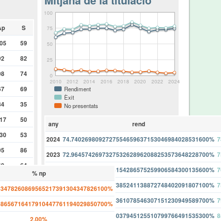
Mitjana de la titulació
100
Ap
S
75
05
59
50
92
82
25
98
74
0
2010
2012
2014
2016
2018
2020
2022
2024
67
69
Rendiment
Èxit
84
35
No presentats
17
50
any
rend
30
53
2024
74.7402698092727554659637153046984028531600%
7
95
86
2023
72.9645742697327532628962088253573648228700%
7
69
64
2022
72.5629049269248154286575259906584300135600%
7
% np
40
47
2021
69.8576409064497385241138872748402091807100%
7
43478260869565217391304347826100%
91
7
2020
75.4249706916764361078546307151230949589700%
7
68656716417910447761194029850700%
05
16
2019
80.6333917104495037945125510799766491535300%
8
2.00%